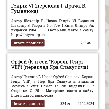
Генріх VI (переклад І. Драча, В.
Гуменюка)
Автор Шекспір В. Назва Генріх VI Видання
Шекспір В. Твори в 6 т. Том 1 Київ: Дніпро Рік
видання 1984 Матеріали взято з сайту:
https://chtyvo.org.ua
Читати повністю
266
Орфей (Із п’єси “Король Генрі
VIII”) (переклад Яра Славутича)
Автор Шекспір В. Назва Орфей (Із п’єси “Король
Генрі VIII”) / Пер. Яра Славутича Видання
Україна і світ Номер 17 Рік видання 1957
Сторінки С. 25 Матеріали взято з сайту:
https://diasporiana.org.ua
Читати повністю
324
26.12.2024