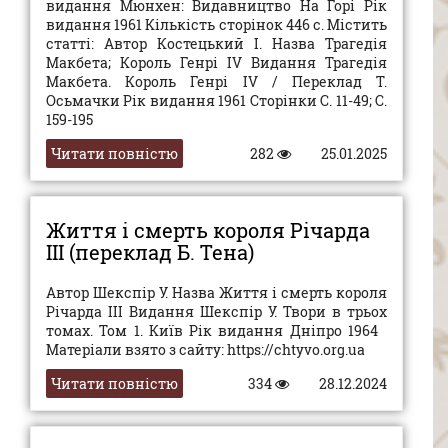
видання Мюнхен: Видавництво На Горі Рік
видання 1961 Кількість сторінок 446 с. Містить
статті: Автор Костецький І. Назва Трагедія
Макбета; Король Генрі IV Видання Трагедія
Макбета. Король Генрі IV / Переклад Т.
Осьмачки Рік видання 1961 Сторінки С. 11-49; С.
159-195
Читати повністю
282
25.01.2025
Життя і смерть короля Річарда
III (переклад Б. Тена)
Автор Шекспір У. Назва Життя і смерть короля
Річарда III Видання Шекспір У. Твори в трьох
томах. Том 1. Київ Рік видання Дніпро 1964
Матеріали взято з сайту: https://chtyvo.org.ua
Читати повністю
334
28.12.2024