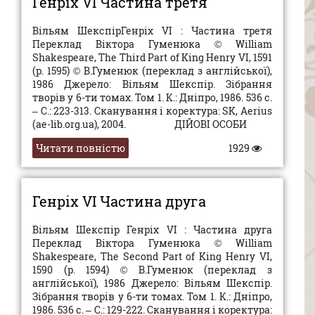
Генріх VI Частина третя
Вільям ШекспірГенріх VI : Частина третя
Переклад Віктора Гуменюка © William
Shakespeare, The Third Part of King Henry VI, 1591
(p. 1595) © В.Гуменюк (переклад з англійської),
1986 Джерело: Вільям Шекспір. Зібрання
творів у 6-ти томах. Том 1. К.: Дніпро, 1986. 536 с.
– С.: 223-313. Сканування і коректура: SK, Aerius
(ae-lib.org.ua), 2004. ДІЙОВІ ОСОБИ
Читати повністю
1929
Генріх VI Частина друга
Вільям Шекспір Генріх VI : Частина друга
Переклад Віктора Гуменюка © William
Shakespeare, The Second Part of King Henry VI,
1590 (p. 1594) © В.Гуменюк (переклад з
англійської), 1986 Джерело: Вільям Шекспір.
Зібрання творів у 6-ти томах. Том 1. К.: Дніпро,
1986. 536 с. – С.: 129-222. Сканування і коректура: