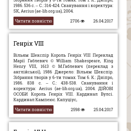
1986. 536 с. – С.: 314-424. Сканування і коректура:
SK, Aerius (ae-lib.org.ua), 2004.
Читати повністю
2706
26.04.2017
Генріх VIII
Вільям Шекспір Король Генріх VIII Переклад
Марії Габлевич © William Shakespeare, King
Henry VIII, 1613 © М.Габлевич (переклад з
англійської), 1986 Джерело: Вільям Шекспір.
Зібрання творів у 6-ти томах. Том 6. К.: Дніпро,
1986. 838 с. – С.: 438-538. Сканування і
коректура: Aerius (ae-lib.org.ua), 2004. ДІЙОВІ
ОСОБИ Король Генріх VIII. Кардинал Вулсі.
Кардинал Кампеюс. Капуціус,
Читати повністю
2598
25.04.2017