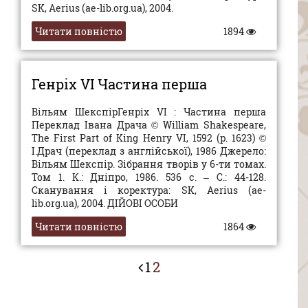
SK, Aerius (ae-lib.org.ua), 2004.
Читати повністю
1894
Генріх VI Частина перша
Вільям ШекспірГенріх VI : Частина перша
Переклад Івана Драча © William Shakespeare,
The First Part of King Henry VI, 1592 (p. 1623) ©
І.Драч (переклад з англійської), 1986 Джерело:
Вільям Шекспір. Зібрання творів у 6-ти томах.
Том 1. К.: Дніпро, 1986. 536 с. – С.: 44-128.
Сканування і коректура: SK, Aerius (ae-
lib.org.ua), 2004. ДІЙОВІ ОСОБИ
Читати повністю
1864
1
2