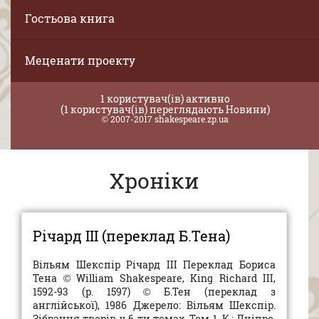
Гостьова книга
Меценати проекту
1 користувач(ів) активно
(1 користувач(ів) переглядають Новини)
© 2007-2017 shakespeare.zp.ua
Хроніки
Річард ІІІ (переклад Б.Тена)
Вільям Шекспір Річард ІІІ Переклад Бориса
Тена © William Shakespeare, King Richard III,
1592-93 (p. 1597) © Б.Тен (переклад з
англійської), 1986 Джерело: Вільям Шекспір.
Зібрання творів у 6-ти томах. Том 1. К.: Дніпро,