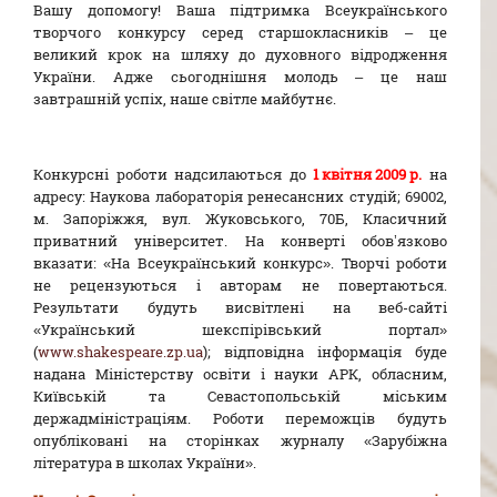
Вашу допомогу! Ваша підтримка Всеукраїнського
творчого конкурсу серед старшокласників – це
великий крок на шляху до духовного відродження
України. Адже сьогоднішня молодь – це наш
завтрашній успіх, наше світле майбутнє.
Конкурсні роботи надсилаються до
1 квітня 2009 р.
на
адресу: Наукова лабораторія ренесансних студій; 69002,
м. Запоріжжя, вул. Жуковського, 70Б, Класичний
приватний університет. На конверті обов’язково
вказати: «На Всеукраїнський конкурс». Творчі роботи
не рецензуються і авторам не повертаються.
Результати будуть висвітлені на веб-сайті
«Український шекспірівський портал»
(
www.shakespeare.zp.ua
); відповідна інформація буде
надана Міністерству освіти і науки АРК, обласним,
Київській та Севастопольській міським
держадміністраціям. Роботи переможців будуть
опубліковані на сторінках журналу «Зарубіжна
література в школах України».