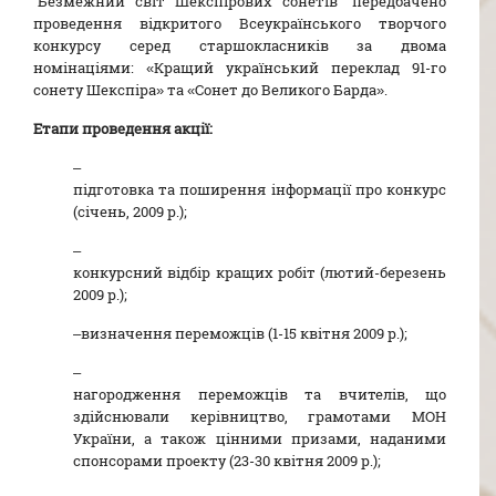
“Безмежний світ Шекспірових сонетів” передбачено
проведення відкритого Всеукраїнського творчого
конкурсу серед старшокласників за двома
номінаціями: «Кращий український переклад 91-го
сонету Шекспіра» та «Сонет до Великого Барда».
Етапи проведення акції:
–
підготовка та поширення інформації про конкурс
(січень, 2009 р.);
–
конкурсний відбір кращих робіт (лютий-березень
2009 р.);
–
визначення переможців (1-15 квітня 2009 р.);
–
нагородження переможців та вчителів, що
здійснювали керівництво, грамотами МОН
України, а також цінними призами, наданими
спонсорами проекту (23-30 квітня 2009 р.);