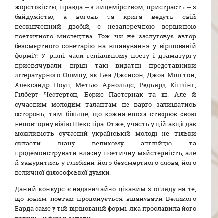
жорстокістю, правда – з лицемірством, пристрасть – з
байдужістю, а вогонь та крига ведуть свій
нескінченний двобій, є незаперечною вершиною
поетичного мистецтва. Тож чи не заслуговує автор
безсмертного сонетарію на вшанування у віршованій
формі?! У різні часи геніальному поету і драматургу
присвячували вірші такі видатні представники
літературного Олімпу, як Бен Джонсон, Джон Мільтон,
Александр Поуп, Метью Арнольдс, Редьярд Кіплінг,
Гілберт Честертон, Борис Пастернак та ін. Але й
сучасним молодим талантам не варто залишатись
осторонь, тим більше, що кожна епоха створює свою
неповторну візію Шекспіра. Отже, участь у цій акції дає
можливість сучасній українській молоді не тільки
скласти шану великому англійцю та
продемонструвати власну поетичну майстерність, але
й зануритись у глибини його безсмертного слова, його
величної філософської думки.
Даний конкурс є надзвичайно цікавим з огляду на те,
що юним поетам пропонується вшанувати Великого
Барда саме у тій віршованій формі, яка прославила його
навіки – у формі сонету.