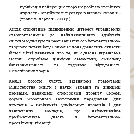
–
публікація найкращих творчих робіт на сторінках
журналу «Зарубіжна література в школах України»
(травень-червень 2009 р.).
Акція сприятиме підвищенню інтересу українських
старшокласників до найвизначніших здобутків
світової культури та реалізації їхнього інтелектуально-
творчого потенціалу. Водночас вона дозволить скласти
більш чіткі уявлення про те, як сучасна українська
молодь сприймає ціннісну семантику, смислову
багатовимірність та художню віртуозність
Шекспірових творів.
Кращі роботи будуть відзначені грамотами
Міністерства освіти і науки України та цінними
призами, наданими спонсорами проекту. Окремі
форми морального заохочення передбачені для
вчителів – керівників учнівських проектів і для
навчальних закладів, що найактивніше
прийматимуть участь в інтелектуально-
просвітницькій акції.