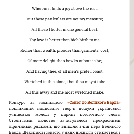
Wherein it finds a joy above the rest:
But these particulars are not my measure;
All these I better in one general best.
Thy love is better than high birth to me,
Richer than wealth, prouder than garments’ cost,
Of more delight than hawks or horses be;
And having thee, of all men’s pride I boast:
Wretched in this alone, that thou mayst take
All this away and me most wretched make.
Конкурс за номінацією
«Сонет до Великого Барда»
покликаний ініціювати творчі пошуки української
учнівської молоді у царині поетичного слова.
Століттями людство зачитувалось прекрасними
ліричними рядками, що вийшли з-під пера Великого
Барда. Шекспірові сонети, у яких ніжність стикається з