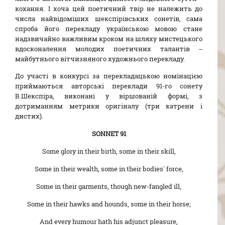
кохання. І хоча цей поетичний твір не належить до
числа найвідоміших шекспірівських сонетів, сама
спроба його перекладу українською мовою стане
надзвичайно важливим кроком на шляху мистецького
вдосконалення молодих поетичних талантів –
майбутнього вітчизняного художнього перекладу.
До участі в конкурсі за перекладацькою номінацією
приймаються авторські переклади 91-го сонету
В.Шекспіра, виконані у віршованій формі, з
дотриманням метрики оригіналу (три катрени і
дистих).
SONNET 91
Some glory in their birth, some in their skill,
Some in their wealth, some in their bodies’ force,
Some in their garments, though new-fangled ill,
Some in their hawks and hounds, some in their horse;
And every humour hath his adjunct pleasure,