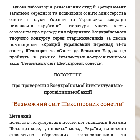
Наукова лабораторія ренесансних студій, Департамент
загальної середньої та дошкільної освіти Міністерства
освіти і науки України та Українська асоціація
викладачів зарубіжної літератури мають честь
оголосити про проведення
відкритого Всеукраїнського
творчого конкурсу серед старшокласників
за двома
номінаціями:
«Кращий український переклад 91-го
сонету Шекспіра»
та
«Сонет до Великого Барда»
, що
пройдуть в рамках інтелектуально-просвітницької
акції
“Безмежний світ Шекспірових сонетів”
.
ПОЛОЖЕННЯ
про проведення Всеукраїнської інтелектуально-
просвітницької акції
“Безмежний світ Шекспірових сонетів”
Мета акції
полягає в популяризації поетичної спадщини Вільяма
Шекспіра серед учнівської молоді України, виявленні
філологічно обдарованих старшокласників та