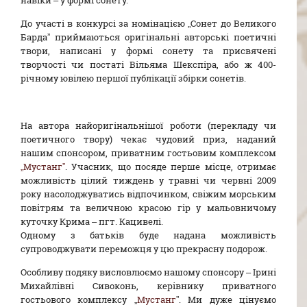
До участі в конкурсі за номінацією „Сонет до Великого
Барда” приймаються оригінальні авторські поетичні
твори, написані у формі сонету та присвячені
творчості чи постаті Вільяма Шекспіра, або ж 400-
річному ювілею першої публікації збірки сонетів.
На автора найоригінальнішої роботи (перекладу чи
поетичного твору) чекає чудовий приз, наданий
нашим спонсором, приватним гостьовим комплексом
„Мустанг”
. Учасник, що посяде перше місце, отримає
можливість цілий тиждень у травні чи червні 2009
року насолоджуватись відпочинком, свіжим морським
повітрям та величною красою гір у мальовничому
куточку Крима – пгт. Кацивелі.
Одному з батьків буде надана можливість
супроводжувати переможця у цю прекрасну подорож.
Особливу подяку висловлюємо нашому спонсору – Ірині
Михайлівні Сивоконь, керівнику приватного
гостьового комплексу „
Мустанг
”. Ми дуже цінуємо