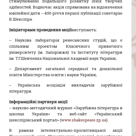
стимулюванні подальшого розвитку їхніх творчих
здібностей. Водночас акція спрямована на відзначення
ювілейної дати – 400-річчя першої публікації сонетарію
В.Шекспіра.
Ініціаторами проведення акції
виступають:
– Наукова лабораторія ренесансних студій, що є
спільним проектом Класичного приватного
університету (м. Запоріжжя) та Інституту літератури
ім. Т.Г.Шевченка Національної Академії наук України;
– Департамент загальної середньої та дошкільної
освіти Міністерства освіти і науки України;
– Українська асоціація викладачів зарубіжної
літератури.
Інформаційні партнери акції
– науково-методичний журнал «Зарубіжна література в
школах України» та веб-сайт «Український
шекспірівський портал» (
www.shakespeare.zp.ua
).
В рамках інтелектуально-просвітницької акції