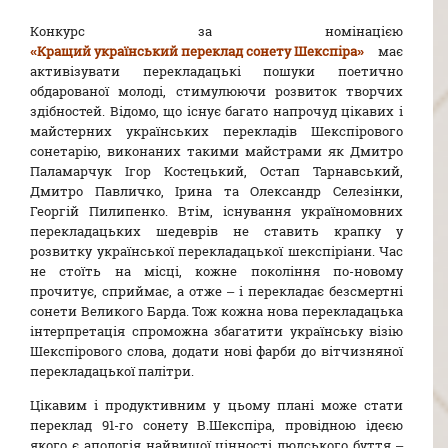
Конкурс за номінацією
«Кращий український переклад сонету Шекспіра»
має
активізувати перекладацькі пошуки поетично
обдарованої молоді, стимулюючи розвиток творчих
здібностей. Відомо, що існує багато напрочуд цікавих і
майстерних українських перекладів Шекспірового
сонетарію, виконаних такими майстрами як Дмитро
Паламарчук Ігор Костецький, Остап Тарнавський,
Дмитро Павличко, Ірина та Олександр Селезінки,
Георгій Пилипенко. Втім, існування україномовних
перекладацьких шедеврів не ставить крапку у
розвитку української перекладацької шекспіріани. Час
не стоїть на місці, кожне покоління по-новому
прочитує, сприймає, а отже – і перекладає безсмертні
сонети Великого Барда. Тож кожна нова перекладацька
інтерпретація спроможна збагатити українську візію
Шекспірового слова, додати нові фарби до вітчизняної
перекладацької палітри.
Цікавим і продуктивним у цьому плані може стати
переклад 91-го сонету В.Шекспіра, провідною ідеєю
якого є апологія найвищої цінності людського буття –