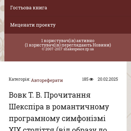
Гостьова книга
Меценати проекту
1 користувач(ів) активно
(1 користувач(ів) переглядають Новини)
© 2007-2017 shakespeare.zp.ua
Категорія:
185
20.02.2025
Автореферати
Вовк Т. В. Прочитання
Шекспіра в романтичному
програмному симфонізмі
XIX століття (від образу до