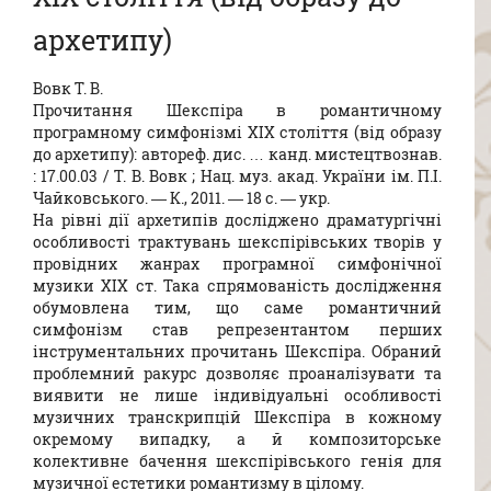
архетипу)
Вовк Т. В.
Прочитання Шекспіра в романтичному
програмному симфонізмі XIX століття (від образу
до архетипу): автореф. дис. … канд. мистецтвознав.
: 17.00.03 / Т. В. Вовк ; Нац. муз. акад. України ім. П.І.
Чайковського. — К., 2011. — 18 с. — укp.
На рівні дії архетипів досліджено драматургічні
особливості трактувань шекспірівських творів у
провідних жанрах програмної симфонічної
музики ХІХ ст. Така спрямованість дослідження
обумовлена тим, що саме романтичний
симфонізм став репрезентантом перших
інструментальних прочитань Шекспіра. Обраний
проблемний ракурс дозволяє проаналізувати та
виявити не лише індивідуальні особливості
музичних транскрипцій Шекспіра в кожному
окремому випадку, а й композиторське
колективне бачення шекспірівського генія для
музичної естетики романтизму в цілому.