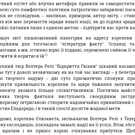
очний епітет або влучна метафора правили за самодостат
нені суто памфлетної патетики патріотично забарвлені пасажі
він не сповідував, – закликає, приміром, автор звіту, – ста
их він має перемогти заради нашої нації, як до підлих зрадн
гійні питання лише з єдиною метою – підбурити нас проти н
ршує звіт пишномовний панегірик на адресу королеви 
иційним для тогочасної “літератури факту”: “Іспанці 
огами, а ми, істинно вірні її піддані, опромінені сяйвом її
3
лужити й коритися їй”
.
упний твір Волтера Релі “Відкриття Гвіани” цікавий насам
ає тут у доволі незвичному як на той час вигляді – у беле
ві творчого задуму – дві суто прагматичні спонуки: п
рнути прихильність королеви та щире бажання залучити 
иненту якомога більше співвітчизників. Поетична майсте
ияка творча фантазія виступають своєрідним інстр
ворному інтриганові створити надзвичайно привабливий і 
ства Ельдорадо, і в такий спосіб досягти жаданої мети.
ідомо, королева Єлизавета, звільняючи Волтера Релі з Тау
ву експедицію, покладала чималі надії на її успіх. Втім, о
 вдалим і не приніс короні очікуваних прибутків. Що