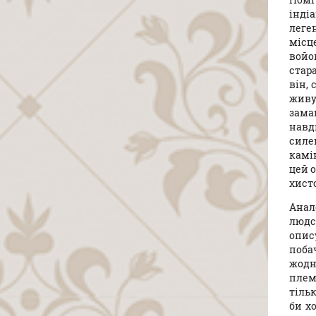
інді
леге
місце
войо
стар
він, 
живу
зама
навд
силе
камі
цей 
хист
Анал
людс
опис
поба
жодн
плем
тільк
би х