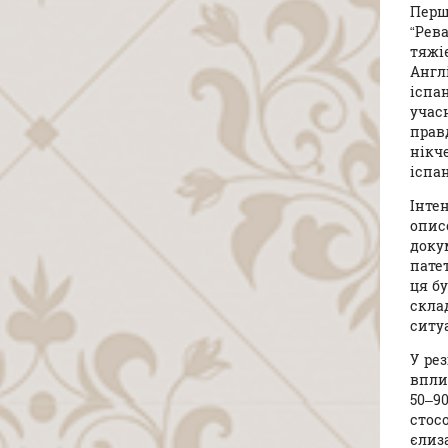
Перш
“Рев
тяжі
Англ
іспа
учас
прав
нікч
іспа
Інтен
опис
доку
пате
ця б
скла
ситуа
У ре
впли
50–9
стос
єлиз