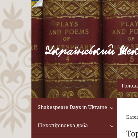
Український Шек
Голов
Shakespeare Days in Ukraine
Катег
Шекспірівська доба
То