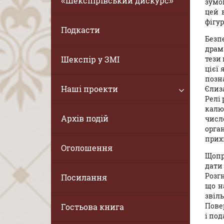
«Шекспірівський дискурс»
зумо
цей 
фігур
Подкасти
Безп
драм
Шекспір у ЗМІ
тези
цієї 
позн
Наші проекти
Єлиз
Релі
калю
Архів подій
числ
орга
прихи
Оголошення
Щопр
дати
Розг
Посилання
що н
звіл
Пове
Гостьова книга
і под