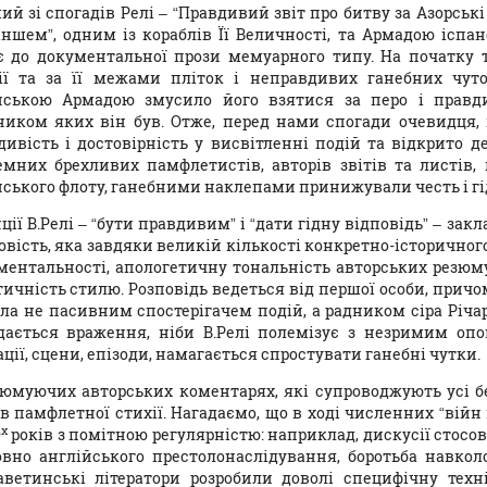
ий зі спогадів Релі – “Правдивий звіт про битву за Азорські
аншем”, одним із кораблів Її Величності, та Армадою іспа
є до документальної прози мемуарного типу. На початку 
ії та за її межами пліток і неправдивих ганебних чут
нською Армадою змусило його взятися за перо і правди
ником яких він був. Отже, перед нами спогади очевидця,
дивість і достовірність у висвітленні подій та відкрито 
емних брехливих памфлетистів, авторів звітів та листів
нського флоту, ганебними наклепами принижували честь і гід
ції В.Релі – “бути правдивим” і “дати гідну відповідь” – за
овість, яка завдяки великій кількості конкретно-історичног
ментальності, апологетичну тональність авторських резюм
тичність стилю. Розповідь ведеться від першої особи, причо
ула не пасивним спостерігачем подій, а радником сіра Річар
дається враження, ніби В.Релі полемізує з незримим опо
ції, сцени, епізоди, намагається спростувати ганебні чутки.
зюмуючих авторських коментарях, які супроводжують усі бе
в памфлетної стихії. Нагадаємо, що в ході численних “війн
х
0
років з помітною регулярністю: наприклад, дискусії стосо
овно англійського престолонаслідування, боротьба навколо 
аветинські літератори розробили доволі специфічну техн