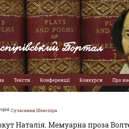
спірівський Портал
на
Тексти
Конференції
Конкурси
Про на
орія:
Сучасники Шекспіра
ркут Наталія. Мемуарна проза Волт