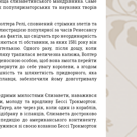
ища єлизаветинського мандрівника. Саме
х популяризаторських та наукових творів
олтера Релі, сповнений стрімких злетів та
люстрацією популярної за часів Ренесансу
ка фактів, що свідчать про неординарність
яються ті обставини, за яких 1581 року він
телькою. Одного разу, після дощу, коли
шляху трапилася величезна калюжа, Волтер
нценосною особою, щоб вона змогла перейти
ернути до себе увагу королеви, а згодом
шність та шляхетність придворного, яка
плавця, забезпечили йому довготривалу
 щедрими милостями Єлизавети, наважився
, молоду та вродливу Бессі Трокмортон.
ер, але через рік, коли один із кораблів,
ідібрану в іспанців, Єлизавета достроково
кспедицію до американського континенту.
ружився зі своєю коханою Бессі Трокмортон