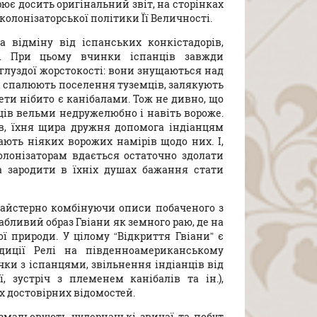
ює досить оригінальний звіт, на сторінках
олонізаторської політики Її Величності.
а відміну від іспанських конкістадорів,
о. При цьому вчинки іспанців завжди
зглуздої жорстокості: вони знущаються над
 і спалюють поселення туземців, залякують
ети нібито є канібалами. Тож не дивно, що
ців вельми недружелюбно і навіть вороже.
ів, їхня щира дружня допомога індіанцям
ють ніяких ворожих намірів щодо них. І,
олонізаторам вдається остаточно здолати
а зародити в їхніх душах бажання стати
айстерно комбінуючи описи побаченого з
бливий образ Гвіани як земного раю, де на
ї природи. У цілому “Відкриття Гвіани” є
диції Релі на південноамериканському
чки з іспанцями, звільнення індіанців від
ї, зустріч з племенем канібалів та ін.),
х достовірних відомостей.
змальовують чудернацькі звичаї та побут