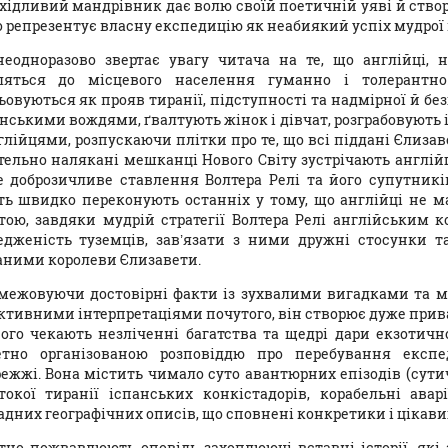
хідливий мандрівник дає волю своїй поетичній уяві й створ
о репрезентує власну експедицію як неабиякий успіх мудрої к
неодноразово звертає увагу читача на те, що англійці, н
ляться до місцевого населення гуманно і толерантн
ьовуються як прояв тиранії, підступності та надмірної й бе
анськими вождями, ґвалтують жінок і дівчат, розграбовують
нглійцями, розпускаючи плітки про те, що всі піддані Єлизав
тельно налякані мешканці Нового Світу зустрічають англій
е доброзичливе ставлення Волтера Релі та його супутник
ть швидко переконують останніх у тому, що англійці не ма
тою, завдяки мудрій стратегії Волтера Релі англійським к
едженість туземців, зав’язати з ними дружні стосунки т
аними королеви Єлизавети.
межовуючи достовірні факти із зухвалими вигадками та м
єктивними інтерпретаціями почутого, він створює дуже прива
ого чекають незліченні багатства та щедрі дари екзотично
тно організованою розповіддю про перебування експе
режжі. Вона містить чимало суто авантюрних епізодів (сути
токої тиранії іспанських конкістадорів, корабельні аварі
адних географічних описів, що сповнені конкретики і цікави
тно пожвавлюють оповідь захоплюючі вставні історії, які 