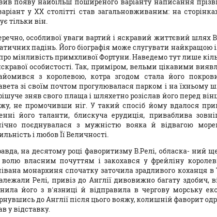
вив появу найбільш поширеного варіанту написання прізв
варіант у XX столітті став загальновживаним: на сторінка
ує тільки він.
еречно, особливої уваги вартий і яскравий життєвий шлях В
атичних падінь. Його біографія може слугувати найкращою і
 про мінливість примхливої Фортуни. Наведемо тут лише кіль
яскравої особистості. Так, приміром, вельми цікавими виявл
айомився з королевою, котра згодом стала його покрови
авета зі своїм почтом прогулювалася парком і на їхньому 
 рішуче зняв свого плаща і шляхетно розіслав його перед ві
жу, не промочивши ніг. У такий спосіб йому вдалося прив
енні його таланти, блискуча ерудиція, приваблива зовні
нічно поєднувалася з мужністю вояка й відвагою море
льність і любов Її Величності.
авда, на десятому році фаворитизму В.Релі, обласка- ний
 волю власним почуттям і закохався у фрейліну королеви
нівана монархиня спочатку заточила зрадливого коханця в Тау
алежали Релі, привіз до Англії дивовижно багату здобич, в
ьнила його з в’язниці й відправила в чергову морську е
рнувшись до Англії після цього вояжу, колишній фаворит од
ав у відставку.