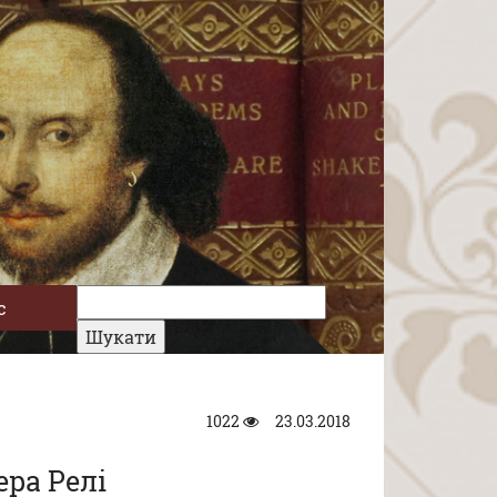
с
1022
23.03.2018
ера Релі