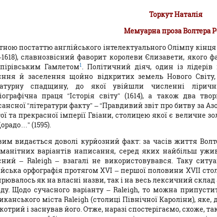
Торкут Наталія
Мемуарна проза Волтера Р
тною постаттю англійського інтелектуального Олімпу кінця XV
2–1618), славнозвісний фаворит королеви Єлизавети, якого ф
1
пірівським Гамлетом
. Політичний діяч, один із лідерів
єння й заселення щойно відкритих земель Нового Світу
ратурну спадщину, до якої увійшли численні ліричні
ріографічна праця “Історія світу” (1614), а також два тв
ансної “літератури факту” – “Правдивий звіт про битву за Азор
ої та прекрасної імперії Гвіани, столицею якої є величне з
орадо…” (1595).
вим видається доволі курйозний факт: за часів життя Волт
оманітних варіантів написання, серед яких найбільш ужива
сний – Raleigh – взагалі не використовувався. Таку сит
ійська орфографія протягом XVI – першої половини XVII сто
рювалось як на власні назви, так і на весь лексичний скла
оду. Щодо сучасного варіанту – Raleigh, то можна припусти
канського міста Raleigh (столиці Північної Кароліни), яке, 
 котрий і заснував його. Отже, наразі спостерігаємо, схоже,