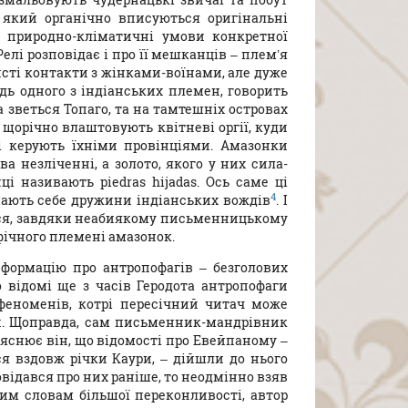
 який органічно вписуються оригінальні
и природно-кліматичні умови конкретної
елі розповідає і про її мешканців – плем’я
сті контакти з жінками-воїнами, але дуже
дь одного з індіанських племен, говорить
а зветься Топаго, та на тамтешніх островах
 щорічно влаштовують квітневі оргії, куди
 і керують їхніми провінціями. Амазонки
а незліченні, а золото, якого у них сила-
і називають piedras hijadas. Ось саме ці
4
шають себе дружини індіанських вождів
. І
ься, завдяки неабиякому письменницькому
фічного племені амазонок.
нформацію про антропофагів – безголових
о відомі ще з часів Геродота антропофаги
феноменів, котрі пересічний читач може
ни. Щоправда, сам письменник-мандрівник
ояснює він, що відомості про Евейпаному –
я вздовж річки Каури, – дійшли до нього
довідався про них раніше, то неодмінно взяв
ним словам більшої переконливості, автор