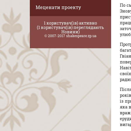
По с
Меценати проекту
Знов
прис
прац
1 користувач(ів) активно
(1 користувач(ів) переглядають
зато
Новини)
улюб
© 2007-2017 shakespeare.zp.ua
Прот
бага
Гвіа
пове
Наві
свої
радик
Післ
років
із п
яка в
враж
еруд
вига