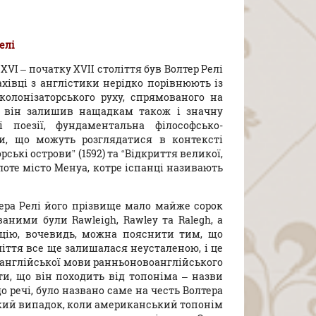
елі
I – початку XVII століття був Волтер Релі
ахівці з англістики нерідко порівнюють із
 колонізаторського руху, спрямованого на
, він залишив нащадкам також і значну
 поезії, фундаментальна філософсько-
ори, що можуть розглядатися в контексті
ські острови” (1592) та “Відкриття великої,
олоте місто Менуа, котре іспанці називають
ера Релі його прізвище мало майже сорок
ними були Rawleigh, Rawley та Ralegh, а
уацію, вочевидь, можна пояснити тим, що
ліття все ще залишалася неусталеною, і це
д англійської мови ранньоновоанглійського
ти, що він походить від топоніма – назви
до речі, було названо саме на честь Волтера
 такий випадок, коли американський топонім