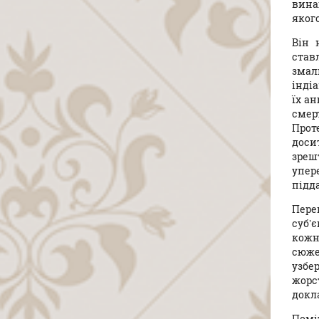
вина
яког
Він 
став
змал
інді
їх а
смер
Прот
доси
зреш
упер
підд
Пере
суб’
кожн
сюже
узбе
жорс
докл
Помі