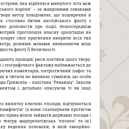
 острови, яка відбулася минулого літа між
нського короля” – за жанровими ознаками
твору автор повідомляє, що поширення в
ок стосовно битви англійського флоту з
во розповісти про події, безпосереднім
 котрий проголошує власну орієнтацію на
декларує своє прагнення викрити всіх тих
, котрі, різними мовами вихваляючи міць
ність флоту Її Величності.
кладають провідні риси поетики цього твору:
о і географічного фактажу наближається до
уючих коментарів, патріотичний пафос та
му в читача не виникає сумнівів, що особа
да Ґрінвілла – капітана “Реваншу”. Інколи
нентом і, детально описуючи ті чи інші
з винятку ключові епізоди, відчувається
 памфлетів” (а вони спалахували протягом
вно права жінок займати державні посади і
театру, марпрелатівська “епопея” та ін.)
іку ведення полеміки, в якій емоційно-