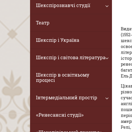
Шекспірознавчі студії
Театр
Вида
(155
Шекспір і Україна
шекс
осво
літе
Шекспір і світова література
істо
ренес
багат
Шекспір в освітньому
Ель Д
процесі
Ціка
різн
Інтермедіальний простір
суча
англ
поши
«Ренесансні студії»
пері
амери
Релі,