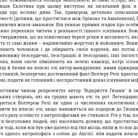
анців. Екзотика при цьому виступає як загальний фон, в
нди про всілякі дива. Так, приміром, детально описавш
вості (долини, що простяглася між Оріноко та Амазонкою), Р
вничих жінок-амазонок. Він уникає прямих згадок про особи
анно переконує читача у реальності їхнього існування. Вож
стверджував, що на північному березі річки в місцевості, як
ть ті самі жінки – надзвичайно жорстокі й войовничі. Вони
нюють чоловіків і де обирають своїх королев, які потім
ивовижу безсердечні, безстрашні й безсоромні, їхні багатств
нна, вони охоче обмінюють на зелені камінці, котрі іспанц
нці й бачив на власні очі автор-мандрівник: ними прикра
останній, безперечно достеменний факт Волтеру Релі вдаєт
ові, подати як головний і неспростовний доказ існування мі
огічним чином репрезентує автор “Відкриття Гвіани” й і
ьких створінь, які на грудях мають очі та рот. Легендарн
уються Волтером Релі як один із численних екзотичних 
чити на власні очі, якщо наважиться на подорож до Гвіа
ого разу особисто з антропофагами не стикався. Річ у тім, п
’я безголових людей, які населяють долину, що простяглас
и тоді, коли він був уже далеко від тих місць; якби ж то він 
оч одного антропофага з собою до Англії. Аби надати влас