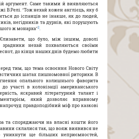
ній аргумент. Саме такими й виявляються
 В.Релі. “Тож нехай кожен англієць, яку б
виться до іспанців не інакше, як до людей,
иків, негідників та дурнів, які порушують
2
ашого ж монарха”
.
Єлизавети, що було, між іншим, доволі
та зрадники нехай похваляються своїми
 чеснот, до кінця наших днів будемо любити
перед тим, що тема освоєння Нового Світу
тристичних шатах пишномовної риторики. В
рагнення опального колишнього фаворита
до участі в колонізації американського
рність, яскравий літературний талант і
ументарієм, який дозволяє вправному
напрочуд правдоподібний міф про казкові
ера та споряджаючи на власні кошти його
бставини склалися так, що вояж виявився не
б уникнути ще більших неприємностей,