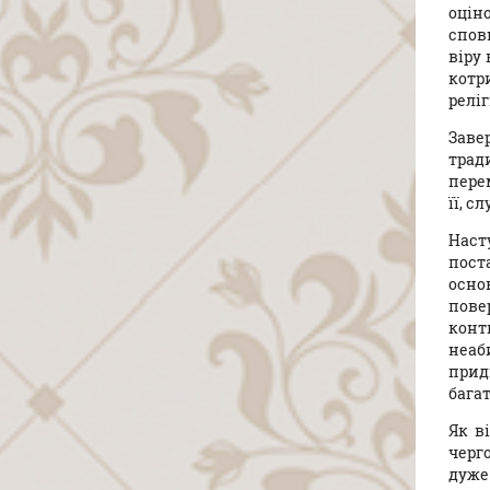
оцін
спов
віру 
котр
релі
Заве
трад
перем
її, с
Наст
пост
осно
пове
конт
неаб
прид
багат
Як в
черго
дуже