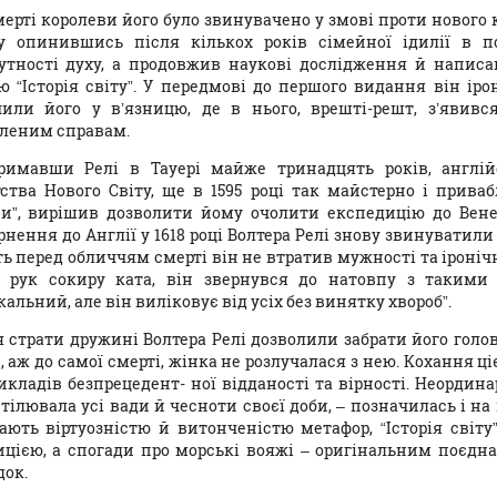
мерті королеви його було звинувачено у змові проти нового 
у опинившись після кількох років сімейної ідилії в п
утності духу, а продовжив наукові дослідження й написа
ю “Історія світу”. У передмові до першого видання він іро
чили його у в’язницю, де в нього, врешті-решт, з’яви
леним справам.
римавши Релі в Тауері майже тринадцять років, англій
тства Нового Світу, ще в 1595 році так майстерно і прива
ни”, вирішив дозволити йому очолити експедицію до Вене
рнення до Англії у 1618 році Волтера Релі знову звинуватили
ть перед обличчям смерті він не втратив мужності та іроніч
х рук сокиру ката, він звернувся до натовпу з такими
альний, але він виліковує від усіх без винятку хвороб”.
я страти дружині Волтера Релі дозволили забрати його голо
, аж до самої смерті, жінка не розлучалася з нею. Кохання ц
рикладів безпрецедент- ної відданості та вірності. Неордина
тілювала усі вади й чесноти своєї доби, – позначилась і на 
ають віртуозністю й витонченістю метафор, “Історія світ
ицією, а спогади про морські вояжі – оригінальним поєдн
док.