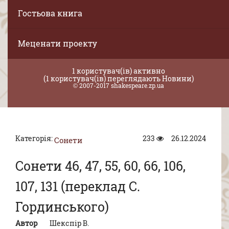
Гостьова книга
Меценати проекту
1 користувач(ів) активно
(1 користувач(ів) переглядають Новини)
© 2007-2017 shakespeare.zp.ua
Категорія:
233
26.12.2024
Сонети
Сонети 46, 47, 55, 60, 66, 106,
107, 131 (переклад С.
Гординського)
Автор
Шекспір В.