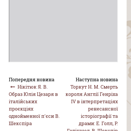
Попередня новина
Наступна новина
Нікітюк Я. В.
Торкут Н. М. Смерть
Образ Юлія Цезаря в
короля Англії Генріха
італійських
IV в інтерпретаціях
проєкціях
ренесансної
однойменної п’єси В.
історіографії та
Шекспіра
драми: Е. Голл, Р.
Голіншед, В. Шекспір