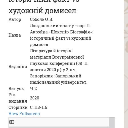
художній домисел
Автор
Соболь О. В.
Лондонський текст у творі П.
Акройда «Шекспір. Біографія»:
Назва
історичний факт vs художній
домисел
Література й історія :
матеріали Всеукраїнської
наукової конференції (08–11
Видання
жовтня 2020 р.): у 2-х ч.
Запоріжжя : Запорізький
національний університет.
Випуск
Ч. 2
Рік
2020
видання
Сторінки
С. 113-116
View Fullscreen