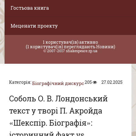
Гостьова книга
Меценати проекту
1 користувач(ів) активно
(1 користувач(ів) переглядають Новини)
© 2007-2017 shakespeare.zp.ua
Категорія:
205
27.02.2025
Біографічний дискурс
Соболь О. В. Лондонський
текст у творі П. Акройда
«Шекспір. Біографія»:
історичний факт vs