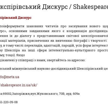
кспірівський Дискурс / Shakespeare
ірівський Дискурс
 поінформувати шановних читачів про заснування нового щор
урс», основними завданнями якого є координація дослідниць
ення їх до діалогу з представниками світової шекспірознавчо
кації матеріалів, присвячених як вивченню біографії і творчості
у, в тому числі перекладів, адаптацій, пародій, усіх форм інтерте
у Шекспіра на інші сфери інтелектуально-культурного простор
му, тощо). Якщо
цікавлені у співпраці з нами, звертайтесь за адресою:
нський міжвузівський науково-дослідницький Шекспірівський ц
nfo@meta.ua
//shakespeare.in.ua/uk/
а:
69002,
Запоріжжя
,
вул
.
Жуковського
, 70
B
, ауд. 609а
61-220-09-08