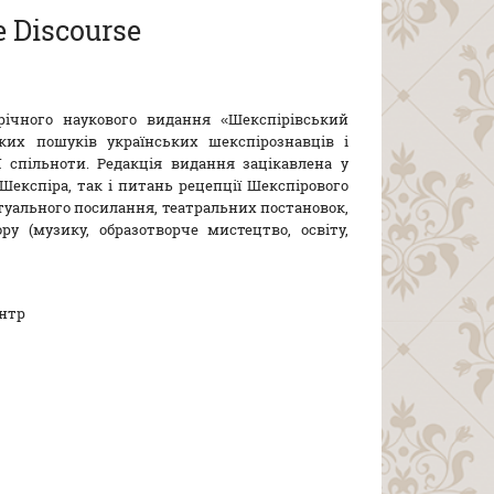
 Discourse
ічного наукового видання «Шекспірівський
ких пошуків українських шекспірознавців і
ї спільноти. Редакція видання зацікавлена у
 Шекспіра, так і питань рецепції Шекспірового
кстуального посилання, театральних постановок,
у (музику, образотворче мистецтво, освіту,
ентр