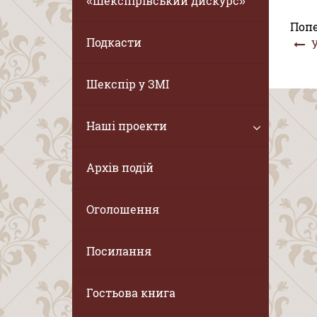
«Шекспірівський дискурс»
Поп
Подкасти
У
Шекспір у ЗМІ
Наші проекти
Архів подій
Оголошення
Посилання
Гостьова книга