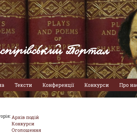
спірівський Портал
на
Тексти
Конференції
Конкурси
Про на
орія:
Архів подій
Конкурси
Оголошення