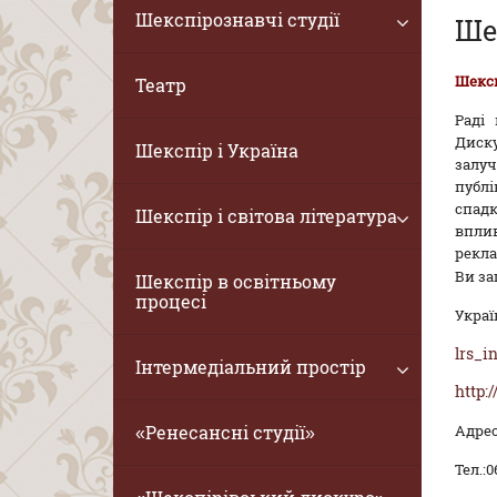
Шекспірознавчі студії
Ше
Шексп
Театр
Раді
Диск
Шекспір і Україна
залуч
публі
спадк
Шекспір і світова література
вплив
рекла
Ви за
Шекспір в освітньому
процесі
Украї
lrs_i
Інтермедіальний простір
http:
«Ренесансні студії»
Адрес
Тел.:
0