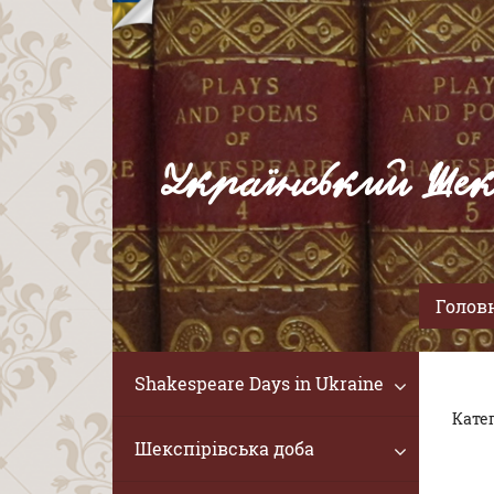
Український Шек
Голов
Shakespeare Days in Ukraine
Катег
Шекспірівська доба