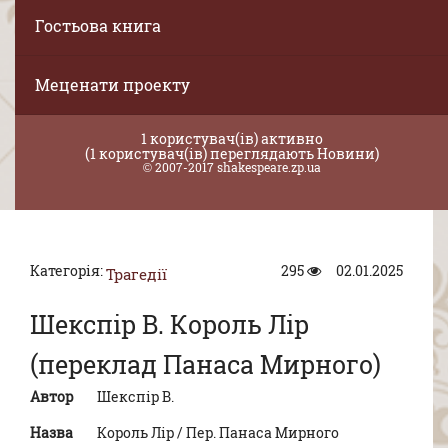
Гостьова книга
Меценати проекту
1 користувач(ів) активно
(1 користувач(ів) переглядають Новини)
© 2007-2017 shakespeare.zp.ua
Категорія:
295
02.01.2025
Трагедії
Шекспір В. Король Лір
(переклад Панаса Мирного)
Автор
Шекспір В.
Назва
Король Лір / Пер. Панаса Мирного