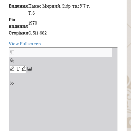
Видання
Панас Мирний. Зібр. тв.: У 7 т.
Т. 6
Рік
1970
видання
Сторінки
С. 511-682
View Fullscreen