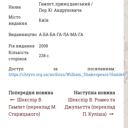
Гамлет, принц данський /
Назва
Пер. Ю. Андруховича
Місто
Київ
видання
Видавництво
А-БА-БА-ГА-ЛА-МА-ГА
Рік видання
2008
Кількість
238 с.
сторінок
Доступ за посиланням:
https://chtyvo.org.ua/authors/William_Shakespeare/Hamlet/
Попередня новина
Наступна новина
Шекспір В.
Шекспір В. Ромео та
Гамлет (переклад М.
Джульєтта (переклад
Старицького)
П. Куліша)