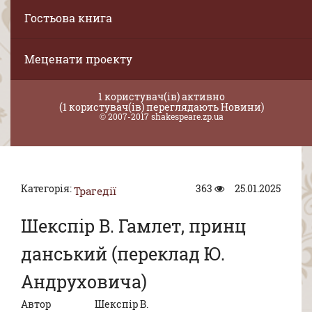
Гостьова книга
Меценати проекту
1 користувач(ів) активно
(1 користувач(ів) переглядають Новини)
© 2007-2017 shakespeare.zp.ua
Категорія:
363
25.01.2025
Трагедії
Шекспір В. Гамлет, принц
данський (переклад Ю.
Андруховича)
Автор
Шекспір В.