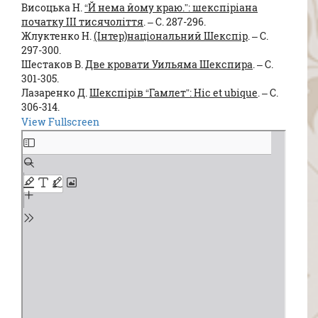
Висоцька Н.
“Й нема йому краю.”: шекспіріана
початку ІІІ тисячоліття
. – C. 287-296.
Жлуктенко Н.
(Інтер)національний Шекспір
. – C.
297-300.
Шестаков В.
Две кровати Уильяма Шекспира
. – C.
301-305.
Лазаренко Д.
Шекспірів “Гамлет”: Hic et ubique
. – C.
306-314.
View Fullscreen