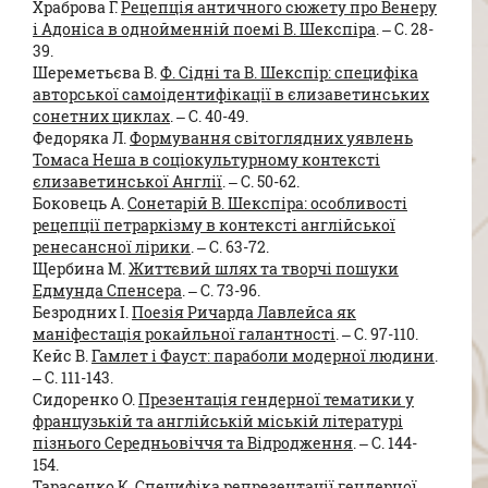
Храброва Г.
Рецепція античного сюжету про Венеру
і Адоніса в однойменній поемі В. Шекспіра
. – C. 28-
39.
Шереметьєва В.
Ф. Сідні та В. Шекспір: специфіка
авторської самоідентифікації в єлизаветинських
сонетних циклах
. – C. 40-49.
Федоряка Л.
Формування світоглядних уявлень
Томаса Неша в соціокультурному контексті
єлизаветинської Англії
. – C. 50-62.
Боковець А.
Сонетарій В. Шекспіра: особливості
рецепції петраркізму в контексті англійської
ренесансної лірики
. – C. 63-72.
Щербина М.
Життєвий шлях та творчі пошуки
Едмунда Спенсера
. – C. 73-96.
Безродних І.
Поезія Ричарда Лавлейса як
маніфестація рокайльної галантності
. – C. 97-110.
Кейс В.
Гамлет і Фауст: параболи модерної людини
.
– C. 111-143.
Сидоренко О.
Презентація гендерної тематики у
французькій та англійській міській літературі
пізнього Середньовіччя та Відродження
. – C. 144-
154.
Тарасенко К.
Специфіка репрезентації гендерної