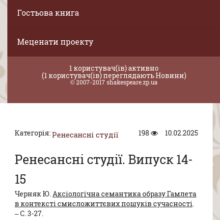
Гостьова книга
Меценати проекту
1 користувач(ів) активно
(1 користувач(ів) переглядають Новини)
© 2007-2017 shakespeare.zp.ua
Категорія:
198
10.02.2025
Ренесансні студії
Ренесансні студії. Випуск 14-
15
Черняк Ю.
Аксіологічна семантика образу Гамлета
в контексті смисложиттєвих пошуків сучасності
.
– C. 3-27.