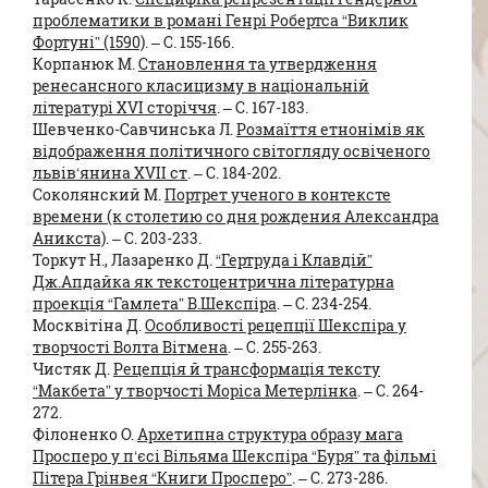
проблематики в романі Генрі Робертса “Виклик
Фортуні” (1590)
. – C. 155-166.
Корпанюк М.
Становлення та утвердження
ренесансного класицизму в національній
літературі XVI сторіччя
. – C. 167-183.
Шевченко-Савчинська Л.
Розмаїття етнонімів як
відображення політичного світогляду освіченого
львів‘янина XVII ст
. – C. 184-202.
Соколянский М.
Портрет ученого в контексте
времени (к столетию со дня рождения Александра
Аникста)
. – C. 203-233.
Торкут Н., Лазаренко Д.
“Гертруда і Клавдій”
Дж.Апдайка як текстоцентрична літературна
проекція “Гамлета” В.Шекспіра
. – C. 234-254.
Москвітіна Д.
Особливості рецепції Шекспіра у
творчості Волта Вітмена
. – C. 255-263.
Чистяк Д.
Рецепція й трансформація тексту
“Макбета” у творчості Моріса Метерлінка
. – C. 264-
272.
Філоненко О.
Архетипна структура образу мага
Просперо у п‘єсі Вільяма Шекспіра “Буря” та фільмі
Пітера Грінвея “Книги Просперо”
. – C. 273-286.