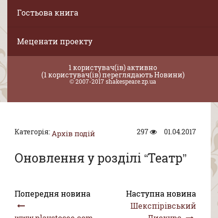
Гостьова книга
Меценати проекту
1 користувач(ів) активно
(1 користувач(ів) переглядають Новини)
© 2007-2017 shakespeare.zp.ua
Категорія:
297
01.04.2017
Архів подій
Оновлення у розділі “Театр”
Попередня новина
Наступна новина
Шекспірівський
www.playstosee.com
Дискурc