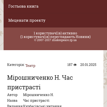
Гостьова книга
Меценати проекту
1 користувач(ів) активно
(1 користувач(ів) переглядають Новини)
© 2007-2017 shakespeare.zp.ua
Категорія:
187
20.01.2025
Театр
Мірошниченко Н. Час
пристрасті
Автор
Мірошниченко Н.
Назва
Час пристрасті
Видання
Курбасівські читання