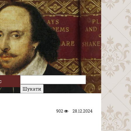
с
902
28.12.2024