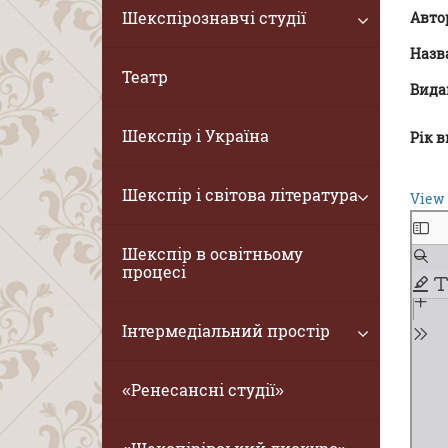
Шекспірознавчі студії
Авто
Назв
Театр
Вида
Шекспір і Україна
Рік 
Шекспір і світова література
View 
Шекспір в освітньому
процесі
Інтермедіальний простір
«Ренесансні студії»