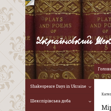
Український Шек
Голов
Shakespeare Days in Ukraine
Катег
Шекспірівська доба
Мір