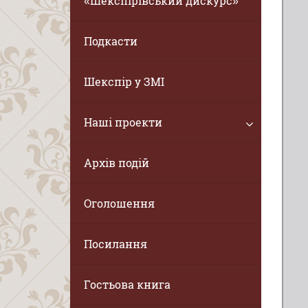
«Шекспірівський дискурс»
Подкасти
Шекспір у ЗМІ
Наші проекти
Архів подій
Оголошення
Посилання
Гостьова книга