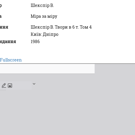
р
Шекспір В.
а
Міра за міру
ння
Шекспір В. Твори в 6 т. Том 4
Київ: Дніпро
видання
1986
Fullscreen