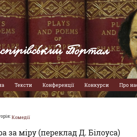
спірівський Портал
на
Тексти
Конференції
Конкурси
Про на
орія:
Комедії
а за міру (переклад Д. Білоуса)