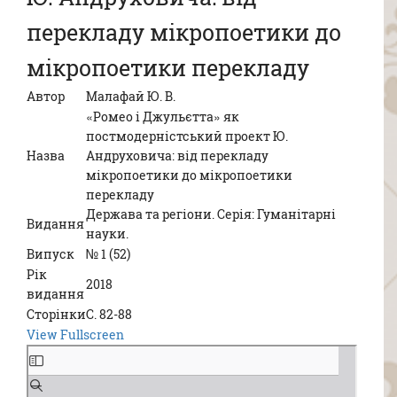
перекладу мікропоетики до
мікропоетики перекладу
Автор
Малафай Ю. В.
«Ромео і Джульєтта» як
постмодерністський проект Ю.
Назва
Андруховича: від перекладу
мікропоетики до мікропоетики
перекладу
Держава та регіони. Серія: Гуманітарні
Видання
науки.
Випуск
№ 1 (52)
Рік
2018
видання
Сторінки
С. 82-88
View Fullscreen