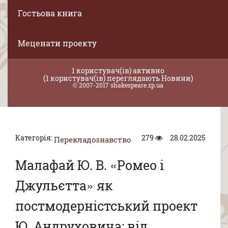
Гостьова книга
Меценати проекту
1 користувач(ів) активно
(1 користувач(ів) переглядають Новини)
© 2007-2017 shakespeare.zp.ua
Категорія:
279
28.02.2025
Перекладознавство
Малафай Ю. В. «Ромео і
Джульєтта» як
постмодерністський проект
Ю. Андруховича: від