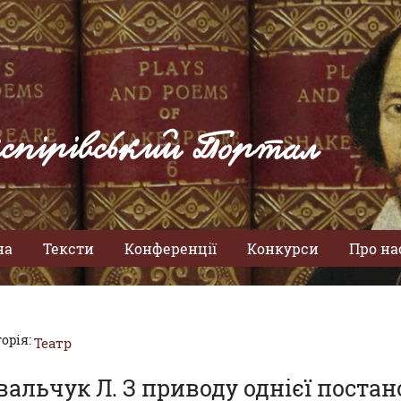
спірівський Портал
на
Тексти
Конференції
Конкурси
Про на
орія:
Театр
вальчук Л. З приводу однієї постан