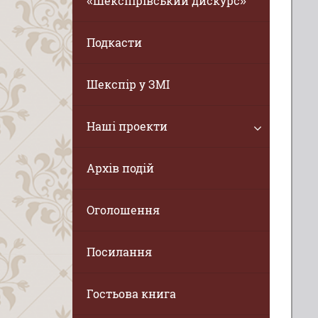
«Шекспірівський дискурс»
Подкасти
Шекспір у ЗМІ
Наші проекти
Архів подій
Оголошення
Посилання
Гостьова книга