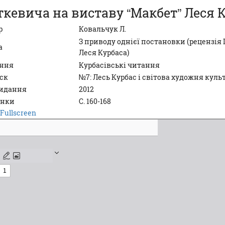
ткевича на виставу “Макбет” Леся К
р
Ковальчук Л.
З приводу однієї постановки (рецензія
а
Леся Курбаса)
ння
Курбасівські читання
ск
№7: Лесь Курбас і світова художня куль
видання
2012
інки
С. 160-168
Fullscreen