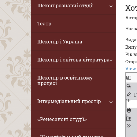
Шекспірознавчі студії
Хо
Авто
Театр
Назв
Вида
Шекспір і Україна
Випу
Рік 
Шекспір і світова література
Стор
View 
Шекспір в освітньому
процесі
Інтермедіальний простір
«Ренесансні студії»