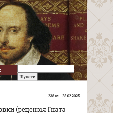
с
238
28.02.2025
овки (рецензія Гната