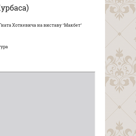
урбаса)
 Гната Хоткевича на виставу “Макбет”
тура