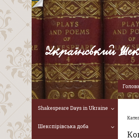
Український Шек
Голов
Shakespeare Days in Ukraine
Катег
Шекспірівська доба
Ко