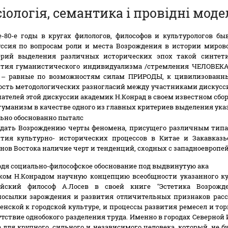
сіологія, семантика і провідні моде
е-80-е годы в кругах филологов, философов и культурологов б
уссия по вопросам роли и места Возрождения в истории мирово
ерий выделения различных исторических эпох такой синтети
ития гуманистического индивидуализма /стремления ЧЕЛОВЕКА,
 – равные по возможностям силам ПРИРОДЫ, к цивилизованн
сть методологических разногласий между участниками дискусси
ателей этой дискуссии академик Н.Конрад в своем известном сборник
гуманизм в качестве одного из главных критериев выделения ука
ьно обоснованно пы
талс
идать Возрождению черты феномена, присущего различным типа
ития культурно- исторических процессов в Китае и Закавказь
нов Востока наличие черт и тенденций, сходных с западноевроп
дя социально-философское обоснование под выдвинутую а
ка
ком Н.Конрадом научную концепцию всеобщности указанного ку
ийский философ А.Лосев в своей книге “Эстетика Возрожде
посылки зарождения и развития отличительных признаков рас
енской к городской культуре, и процессы развития ремесел и то
утствие однобокого разделения труда. Именно в городах Северной
 для крупного, сильного и независимого человека, который, не б