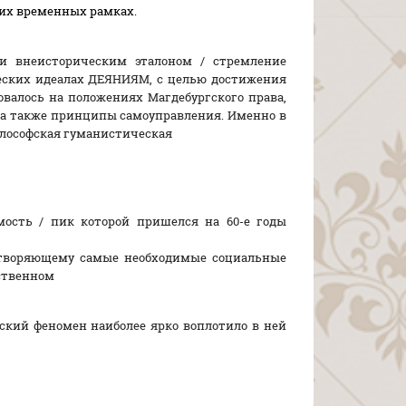
их временных рамках.
и внеисторическим эталоном / стремление
ких идеалах ДЕЯНИЯМ, с целью достижения
овалось на положениях Магдебургского права,
, а также принципы самоуправления. Именно в
лософская гуманистическая
ость / пик которой пришелся на 60-е годы
етворяющему самые необходимые социальные
ственном
еский феномен наиболее ярко воплотило в ней