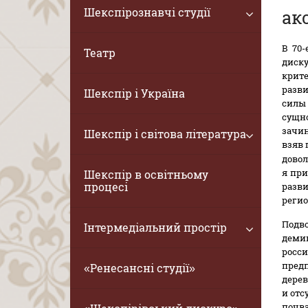
Шекспірознавчі студії
ак
В 70-
Театр
диск
крит
разв
Шекспір і Україна
силы
сущно
зачин
Шекспір і світова література
взяв 
довол
я пр
Шекспір в освітньому
процесі
разв
регио
Подво
Інтермедіальний простір
деми
росс
пред
«Ренесансні студії»
дерев
и отс
почва