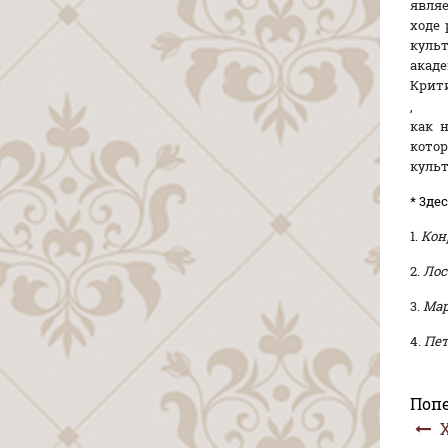
явля
ходе 
куль
акаде
Крити
,
как 
кото
культ
*
3дес
1.
Кон
2.
Лос
3.
Мар
4.
Пет
Поп
Х