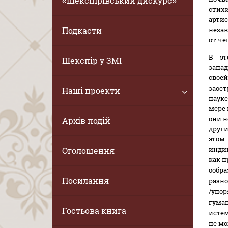
«Шекспірівський дискурс»
стихи
артис
Подкасти
незав
от че
В эт
Шекспір у ЗМІ
запад
свое
заост
Наші проекти
науке
мере 
они н
Архів подій
други
этом
индив
Оголошення
как п
о
обра
Посилання
разно
/упо
гума
Гостьова книга
истем
не мо