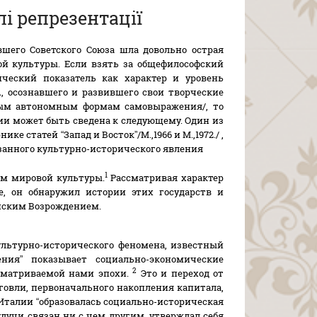
лі репрезентації
ывшего Советского Союза шла довольно острая
й культуры. Если взять за общефилософский
ческий показатель как характер и уровень
 осознавшего и развившего свои творческие
ым автономным формам самовыражения/, то
и может быть сведена к следующему. Один из
е статей “Запад и Восток”/М.,1966 и М.,1972./ ,
занного культурно-исторического явления
1
м мировой культуры.
Рассматривая характер
е, он обнаружил истории этих государств и
ейским Возрождением.
льтурно-исторического феномена, известный
ния” показывает социально-экономические
2
сматриваемой нами эпохи.
Это и переход от
рговли, первоначального накопления капитала,
 Италии “образовалась социально-историческая
удучи связан ни с чем другим, утверждал себя