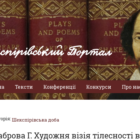
спірівський Портал
на
Тексти
Конференції
Конкурси
Про на
орія:
Шекспірівська доба
аброва Г. Художня візія тілесності 