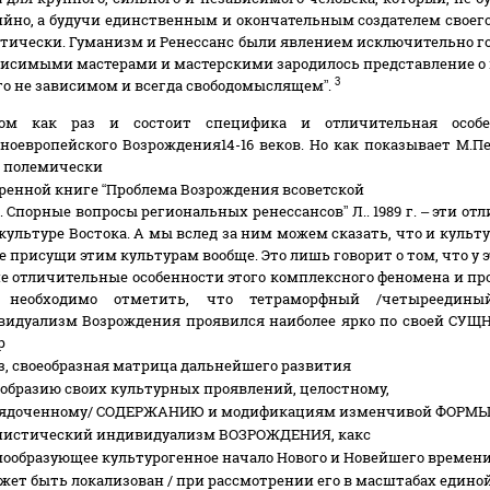
йно, а будучи единственным и окончательным создателем своего 
тически. Гуманизм и Ренессанс были явлением исключительно го
исимыми мастерами и мастерскими зародилось представление о 
3
го не зависимом и всегда свободомыслящем”.
ом как раз и состоит специфика и отличительная особе
ноевропейского Возрождения14-16 веков. Но как показывает М.П
й полемически
ренной книге “Проблема Возрождения в
советской
. Спорные вопросы региональных ренессансов” Л.. 1989 г. – эти 
культуре Востока. А мы вслед за ним можем сказать, что и культур
е присущи этим культурам вообще. Это лишь говорит о том, что 
е отличительные особенности этого комплексного феномена и п
 необходимо отметить, что тетраморфный /четыреедины
идуализм Возрождения проявился наиболее ярко по своей СУЩНО
р
з, своеобразная матрица дальнейшего развития
образию своих культурных проявлений, целостному,
рядоченному/ СОДЕРЖАНИЮ и модификациям изменчивой ФОРМ
нистический индивидуализм ВОЗРОЖДЕНИЯ, как
с
ообразующее культурогенное начало Нового и Новейшего времен
жет быть локализован / при рассмотрении его в масштабах едино