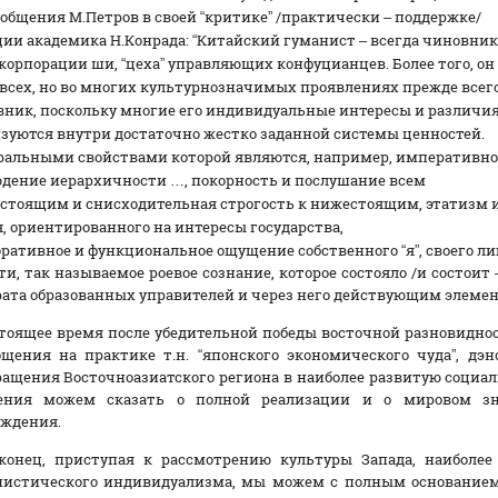
 общения М.Петров в своей “критике” /практически – поддержке/
ии академика Н.Конрада: “Китайский гуманист – всегда чиновник
корпорации ши, “цеха” управляющих конфуцианцев. Более того, он
 всех, но во многих культурнозначимых проявлениях прежде всег
ник, поскольку многие его индивидуальные интересы и различи
зуются внутри достаточно жестко заданной системы ценностей.
ральными свойствами которой являются, например, императивно
дение иерархичности …, покорность и послушание всем
тоящим и снисходительная строгость к нижестоящим, этатизм 
, ориентированного на интересы государства,
ративное и функциональное ощущение собственного “я”, своего ли
ти, так называемое роевое сознание, которое состояло /и состои
ата образованных управителей и через него действующим элемен
тоящее время после убедительной победы восточной разновидно
ощения на практике т.н. “японского экономического чуда”, дэ
ащения Восточноазиатского региона в наиболее развитую социаль
ения можем сказать о полной реализации и о мировом зна
ождения.
аконец, приступая к рассмотрению культуры Запада, наиболе
нистического индивидуализма, мы можем с полным основанием 