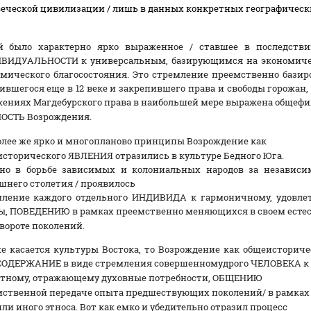
еческой цивилизации / лишь в данных конкретных географическ
й было характерно ярко выраженное / ставшее в последстви
ВИДУАЛЬНОСТИ к универсальным, базирующимся на экономичес
мического благосостояния. Это стремление преемственно базир
ившегося еще в 12 веке и закрепившего права и свободы горожан
ениях Магдебурского права в наибольшей мере выражена общефи
ОСТЬ Возрождения.
лее же ярко и многопланово принципы Возрождение как
сторического ЯВЛЕНИЯ отразились в культуре Бедного Юга.
но в борьбе зависимых и колониальных народов за независим
него столетия / проявилось
мление каждого отдельного ИНДИВИДА к гармоничному, удовл
ы, ПОВЕДЕНИЮ в рамках преемственно меняющихся в своем есте
вороте поколений.
е касается культуры Востока, то Возрождение как общеисторич
 СОДЕРЖАНИЕ в виде стремления совершенномудрого ЧЕЛОВЕКА к
стному, отражающему духовные потребности, ОБЩЕНИЮ
ственной передаче опыта предшествующих поколений/ в рамках
или иного этноса. Вот как емко и убедительно отразил процесс