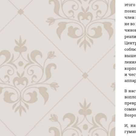
этого
позиц
член 
не во
чинов
реали
Цент
соблю
вышес
ления
корпо
и чес
аппар
В нас
вопл
превр
сомн
Возр
И, н
гума