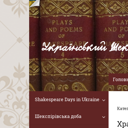
Український Шек
Голов
Shakespeare Days in Ukraine
Катег
Шекспірівська доба
Хр