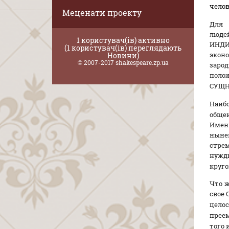
челов
Меценати проекту
Для
люде
1 користувач(ів) активно
ИНДИ
(1 користувач(ів) переглядають
эконо
Новини)
© 2007-2017 shakespeare.zp.ua
зарод
полож
СУЩН
Наибо
общеи
Имен
нынеш
стре
нужд
круго
Что ж
свое
цело
преем
того 