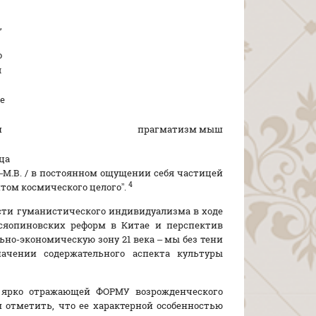
,
о
я
е
и
прагматизм мы
ш
ца
т –М.В. / в постоянном ощущении себя частицей
4
том космического целого”.
сти гуманистического индивидуализма в ходе
нсяопиновских реформ в Китае и перспектив
но-экономическую зону 21 века – мы без тени
чении содержательного аспекта культуры
е ярко отражающей ФОРМУ возрожденческого
отметить, что ее характерной особенностью