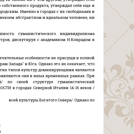
собственного продукта, утверждал себя еще и
родским. Именно в городах с их свободными и
некоем абстрактном и идеальном человеке, ни
нность гуманистического индивидуализма
етров, дискутируя с академиком Н.Конрадом в
отличительные особенности не присущи в полной
ам Запада” и Юга. Однако это не означает, что
у этих типов культур доминирующими являются
роявляются они в иных временных рамках. При
й/ по своей структуре гуманистический
СТИ в городах Северной Италии 14-16 веков /
всей культуры Богатого Севера/. Однако по
Ы
и
й