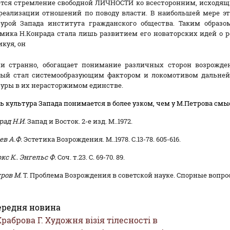
ется стремление свободной ЛИЧНОСТИ ко всесторонним, исходящ
реализации отношений по поводу власти. В наибольшей мере эт
турой Запада института гражданского общества. Таким образ
мика Н.Конрада стала лишь развитием его новаторских идей о 
куя, он
ни странно, обогащает понимание различных сторон возрожде
рый стал системообразующим фактором и локомотивом дальней
уры в их нерасторжимом единстве.
ь культура Запада понимается в более узком, чем у М.Петрова смы
рад Н.И.
Запад и Восток. 2-е изд. М..1972.
ев А.Ф.
Эстетика Возрождения. М..1978. С.13-78. 605-616.
кс К.. Энгельс Ф.
Соч. т.23. С. 69-70. 89.
ров М.
Т. Проблема Возрождения в советской науке. Спорные вопросы
ередня новина
раброва Г. Художня візія тілесності в