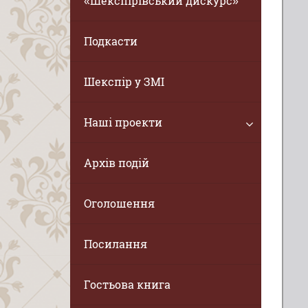
«Шекспірівський дискурс»
Подкасти
Шекспір у ЗМІ
Наші проекти
Архів подій
Оголошення
Посилання
Гостьова книга