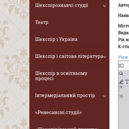
Шекспірознавчі студії
Авто
Назв
Театр
Міст
Вида
Шекспір і Україна
Рік 
К-сть
Шекспір і світова література
View 
Шекспір в освітньому
процесі
Інтермедіальний простір
«Ренесансні студії»