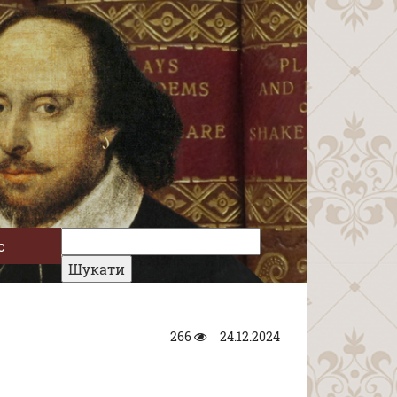
с
266
24.12.2024