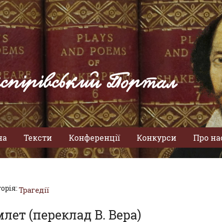
спірівський Портал
на
Тексти
Конференції
Конкурси
Про на
орія:
Трагедії
млет (переклад В. Вера)