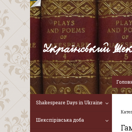
Український Шек
Голов
Shakespeare Days in Ukraine
Катег
Шекспірівська доба
Га