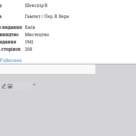
р
Шекспір В.
а
Гамлет / Пер. В. Вера
о видання
Київ
вництво
Мистецтво
видання
1941
 сторінок
268
Fullscreen