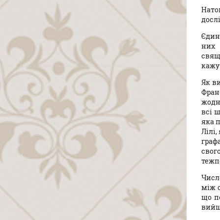
Натом
досл
Єдине
них 
свяще
кажут
Як ви
Фран
жодн
всі ш
яка п
Лілі,
графа
свог
тежп
Числ
між 
що п
вийш