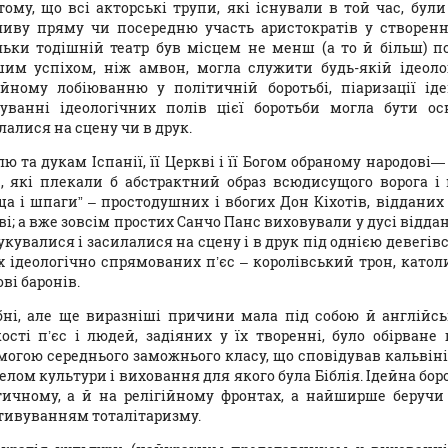
тому, що всі акторські трупи, які існували в той час, бул
иву пряму чи посередню участь аристократів у створенні
льки тодішній театр був місцем не менш (а то й більш) по
шим успіхом, ніж амвон, могла служити будь-якій ідеоло
ійному лобіюванню у політичній боротьбі, піаризації ід
уванні ідеологічних полів цієї боротьби могла бути о
алися на сцену чи в друк.
лю та дукам Іспанії, її Церкві і її Богом обраному народові
и, які плекали б абстрактний образ всюдисущого ворога і
ща і шпаги” – простодушних і вбогих Дон Кіхотів, відданих 
і; а вже зовсім простих Санчо Панс виховували у дусі віддан
укувалися і засилалися на сцену і в друк під однією девегі
х ідеологічно спрямованиx п’єс – королівський трон, като
ві баронів.
бні, але ще виразніші причини мала під собою й англійсь
кості п’єс і людей, задіяних у їх творенні, було обірван
могою середнього заможнього класу, що сповідував кальвін
лом культури і виховання для якого була Біблія. Ідейна боро
тичному, а й на релігійному фронтах, а найширше беручи
тивуванням тоталітаризму.