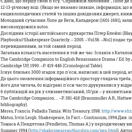
Є дані, що першу свою п’єсу, “Справжній любовник”, Лопе де Ве
12-13-річному віці. (Якщо не вказано інакше, інформація, що
енциклопедичних статей та інших довідкових джерел, книжк
Молодший сучасник Лопе де Веги, Кальдерон (1601-1681), зал
високохудожніх autos.
Дослідник історії англійського друкарства Пітер Блейні (Blayne
Playbooks//Shakespeare Quarterly. – 2005. –Vol.56. –No1) подає
перевиданнями, за той самий період.
Загальна кількість населення в той же час: Іспанія з Каталоні
The Cambridge Companion to English Renaissance Drama / Ed. by 
Cambridge UP, 1990. –P. 419-446 (Cronological Table).
Існує близько 3000 згадок про п’єси, написані в цей період, 
До цього оновлення інформаційного простору глядача треба
його для читача, бо відіграні п’єси часто друкувалися у ві
6 публікацій на рік у єлизаветинський, 10/рік – у яковитський
The Cambridge Companion… –P. 381-418 (Braunmuller A.R., Hattawa
bibliography).
Meres, Francis. Palladis Tamia: Wits Treasury, 1598.
http://www.eli
Matus, Irvin Leigh. Shakespeare, In Fact.– Continuum, 1994.Див
Томаса А.Пендлтона (Pendleton, Thomas A.) у періодичному вид
Summer 1994 (
http://shakespeareauthorship.com/pen.html
). Авт