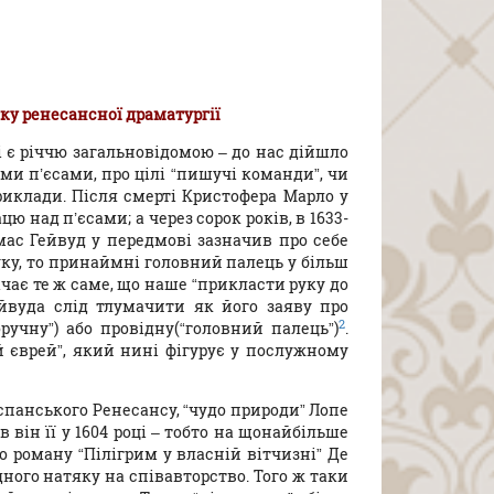
ку ренесансної драматургії
і є річчю загальновідомою – до нас дійшло
и п’єсами, про цілі “пишучі команди”, чи
риклади. Після смерті Кристофера Марло у
ю над п’єсами; а через сорок років, в 1633-
мас Гейвуд у передмові зазначив про себе
руку, то принаймні головний палець у більш
значає те ж саме, що наше “прикласти руку до
ейвуда слід тлумачити як його заяву про
2
оручну”) або провідну(“головний палець”)
.
й єврей”, який нині фігурує у послужному
спанського Ренесансу, “чудо природи” Лопе
в він її у 1604 році – тобто на щонайбільше
 до роману “Пілігрим у власній вітчизні” Де
одного натяку на співавторство. Того ж таки