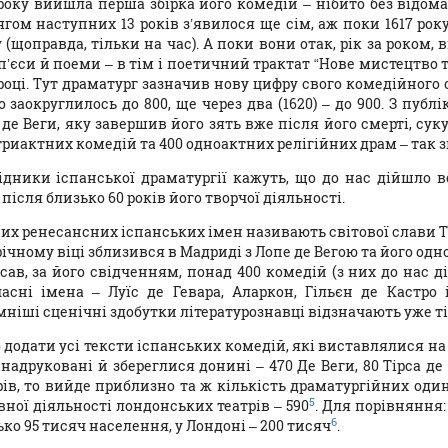
року вийшла перша збірка його комедій – нібито без відома 
ягом наступниx 13 років з’явилося ще сім, аж поки 1617 рок
 (щоправда, тільки на час). А поки вони отак, рік за роком,
п’єси й поеми – в тім і поетичний трактат “Нове мистецтво 
році. Тут драматург зазначив нову цифру свого комедійного сп
 заокруглилось до 800, ще через два (1620) – до 900. З публ
 де Веги, яку завершив його зять вже після його смерті, су
триактних комедій та 400 одноактних релігійних драм – так з
ідники іспанської драматургії кажуть, що до нас дійшло в
 після близько 60 років його творчої діяльності.
их ренесансних іспанських імен називають світової слави Ті
річному віці зблизився в Мадриді з Лопе де Вегою та його од
ав, за його свідченням, понад 400 комедій (з них до нас ді
часні імена – Луїс де Гевара, Аларкон, Гільєн де Кастро і
ніші сценічні здобутки літературознавці відзначають уже тіль
 додати усі тексти іспанських комедій, які виставлялися н
 надруковані й збереглися донині – 470 Де Веги, 80 Тірса д
рів, то вийде приблизно та ж кількість драматургійних один
5
вної діяльності лондонських театрів – 590
. Для порівняння:
6
ко 95 тисяч населення, у Лондоні – 200 тисяч
.