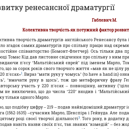
звитку ренесансної драматургії
Габлевич М.
Колективна творчість як потужний фактор розвит
ктивна творчість драматургів англійського Ренесансу була 
ло згадок самих драматургів про спільну працю над окремим
постійне співавторство (Бомонт-Флетчер). Ось тільки два п
році Томас Кід дав листовне свідчення про спільну з ним прац
 видаючи п’єсу “Мальтійський єврей” під іменем Марло, То
о, що за сорок років свого творчого життя «мав як не цілу 
1
20 п’єсах»
. Вираз “мати руку у чомусь” (to have a hand in) о
сь”, “вмачати руку в щось”, тож цю метафоричну фразу Г
авторську участь у 220 п’єсах – повноцінну, активну (“ціл
ім не виключено, що до числа “220” входив і “Мальтійськи
ку тільки одного Марло.
во, що подібну цифру – 219 – подав найвідоміший драматург і
га (1562-1635) –сучасник Марло, Шекспіра і Гейвуда. Але пода
3
цятому році своєї творчої діяльності
. Того року, в додатку
подав навіть назви своїх п’єс, так званих “комедій” – без ж