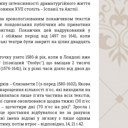
тину інтенсивності драматургійного життя
ини XVII століть – Іспанії та Англії.
 за хронологізованим покажчиком текстів
ах лондонських публічних або приватних
вигляді. Покажчик цей надрукований у
і обіймає період від 1497 по 1641, коли
ькі театри були закриті на цілих двадцять
точку узято 1580-й рік, коли в Лондоні вже
(пізніший “Глобус”), що вміщав 2 тисячі
576-1641), їх у різні часи діяло від двох до
ів – Єлизавети I (з-перед 1580-1602), Якова
го нарощення кількості п’єс, які виходили на
являлася лише п’ята частина всіх текстів,
ої сцени оновлювався щодва тижні (30 п’єс
9
 – щочотири дні (70 п’єс на рік)
. Зросла і
е це зростання відбувалося не за рахунок
чиї імена відомі у зв’язку з лише одним
ну, потім втроє – відповідно, 14, 21 і 42.