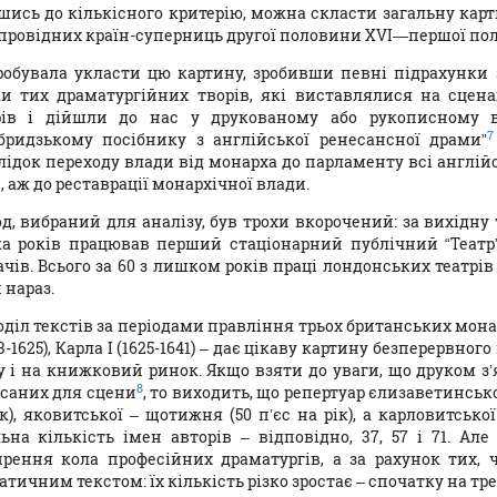
шись до кількісного критерію, можна скласти загальну кар
провідних країн-суперниць другої половини XVI—першої полов
робувала укласти цю картину, зробивши певні підрахунки
ки тих драматургійних творів, які виставлялися на сцен
рів і дійшли до нас у друкованому або рукописному 
7
бридзькому посібнику з англійської ренесансної драми”
лідок переходу влади від монарха до парламенту всі англійс
, аж до реставрації монархічної влади.
д, вибраний для аналізу, був трохи вкорочений: за вихідну 
ка років працював перший стаціонарний публічний “Театр” 
чів. Всього за 60 з лишком років праці лондонських театрів (1
 нараз.
діл текстів за періодами правління трьох британських монарх
03-1625), Карла I (1625-1641) – дає цікаву картину безперервно
у і на книжковий ринок. Якщо взяти до уваги, що друком з’
8
саних для сцени
, то виходить, що репертуар єлизаветинськ
к), яковитської – щотижня (50 п’єс на рік), а карловитської
льна кількість імен авторів – відповідно, 37, 57 і 71. Ал
рення кола професійних драматургів, а за рахунок тих, 
тичним текстом: їх кількість різко зростає – спочатку на трети