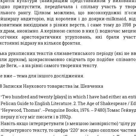
кратія культури (найкращим представником у вихованні я
одно припустити, передбачала і спільну участь у твор
ільного рангу. Цілком можливо, що високохудожні п’єс
йширшу авдиторію, від королеви і до доярки-milkmaid, від
новитими вихідцями з різних верств, і саме тому до 1598 р
х драм, анонімно. А керівною силою в них (і водночас мецен
логічних аристократичних угруповань, які брали учас
стоянні відразу на кількох фронтах.
лька рукописниx текстів єлизаветинського періоду (які не вв
ли друком), щокрасномовно свідчать про подібне співавтор
де Веги, – а на рівні самого творення тексту.
е вже – тема для іншого дослідження.
08 Записки Наукового товариства ім. Шевченка
“Two hundred and twenty [plays] in which I have had either an entir
Pelican Guide to English Literature. 2. The Age of Shakespeare / Ed
“Heywood, Thomas”. –Penguine Books, 1976. – Р.480).Томас Гейвуд
першу п’єсу міг писати і в 1592р.
Навіть якщо інтерпретувати (з меншою імовірністю) “цілу ру
літературного тексту, то цифра “220” все одно охоплює частин