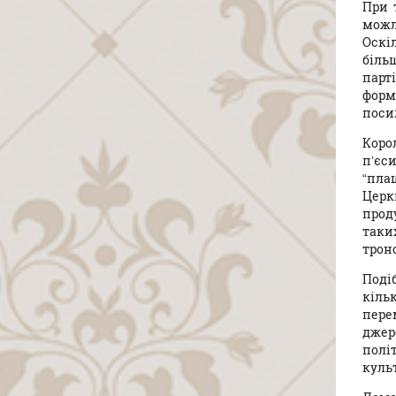
При 
можл
Оскі
біль
парт
форм
посил
Коро
п’єс
“пла
Церкв
прод
таки
троно
Поді
кіль
пере
джере
полі
куль