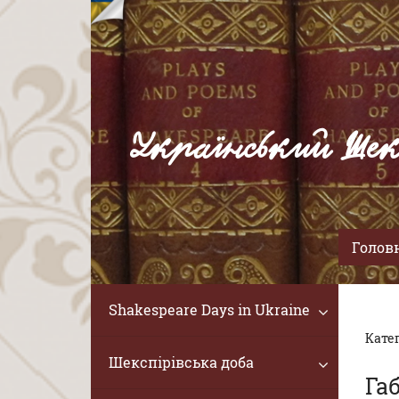
Український Шек
Голов
Shakespeare Days in Ukraine
Катег
Шекспірівська доба
Га