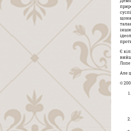
Демо
прир
сусп
щона
тала
інши
ідео
проти
Є кі
вийш
Лопе 
Але ц
© 20