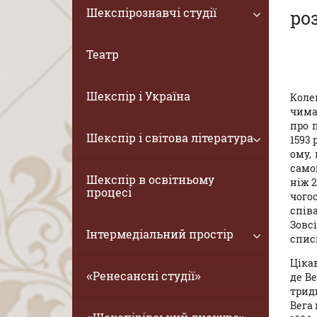
Шекспірознавчі студії
ро
Театр
Шекспір і Україна
Коле
чима
про 
Шекспір і світова література
1593 
ому,
самог
Шекспір в освітньому
ніж 2
процесі
чого
спів
Зовс
Інтермедіальний простір
спис
Ціка
«Ренесансні студії»
де Ве
трид
Вега 