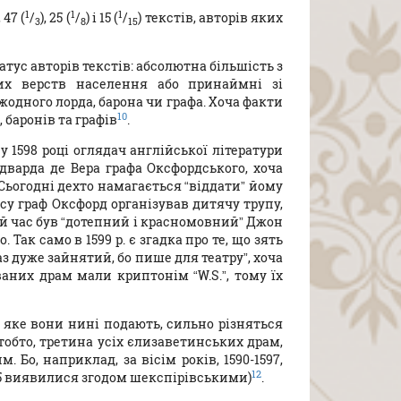
1
1
1
47 (
/
), 25 (
/
) і 15 (
/
) текстів, авторів яких
3
8
15
тус авторів текстів: абсолютна більшість з
их верств населення або принаймні зі
жодного лорда, барона чи графа. Хоча факти
10
 баронів та графів
.
у 1598 році оглядач англійської літератури
варда де Вера графа Оксфордського, хоча
 (Сьогодні деxто намагається “віддати” йому
часу граф Оксфорд організував дитячу трупу,
 той час був “дотепний і красномовний” Джон
Так само в 1599 р. є згадка про те, що зять
раз дуже зайнятий, бо пише для театру”, хоча
ваних драм мали криптонім “W.S.”, тому їх
, яке вони нині подають, сильно різняться
тобто, третина усіх єлизаветинських драм,
Бо, наприклад, за вісім років, 1590-1597,
12
 35 виявилися згодом шекспірівськими)
.