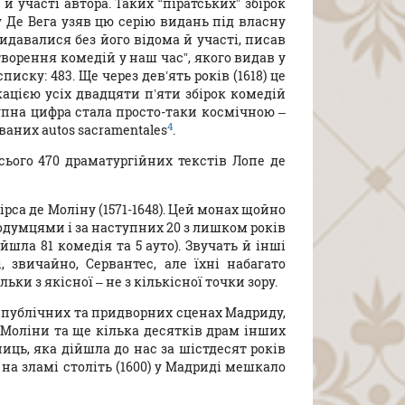
й участі автора. Таких “піратських” збірок
у Де Вега узяв цю серію видань під власну
 видавалися без його відома й участі, писав
творення комедій у наш час”, якого видав у
иску: 483. Ще через дев’ять років (1618) це
ікацією усіх двадцяти п’яти збірок комедій
купна цифра стала просто-таки космічною –
4
ваних autos sacramentales
.
сього 470 драматургійних текстів Лопе де
рса де Моліну (1571-1648). Цей монах щойно
нодумцями і за наступних 20 з лишком років
йшла 81 комедія та 5 ауто). Звучать й інші
, звичайно, Сервантес, але їхні набагато
ки з якісної – не з кількісної точки зору.
а публічних та придворних сценах Мадриду,
е Моліни та ще кілька десятків драм інших
иць, яка дійшла до нас за шістдесят років
 на зламі століть (1600) у Мадриді мешкало