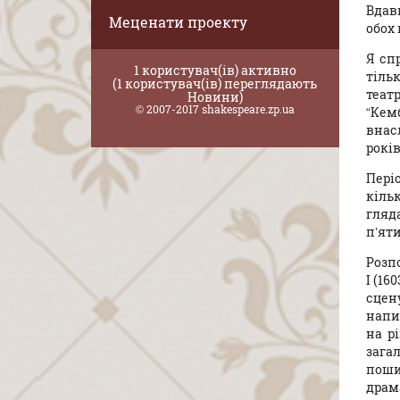
Вдав
Меценати проекту
обох 
Я сп
1 користувач(ів) активно
тіль
(1 користувач(ів) переглядають
теат
Новини)
© 2007-2017 shakespeare.zp.ua
“Кем
внас
років
Періо
кіль
гляда
п’яти
Розпо
I (16
сцен
напи
на рі
зага
поши
драма