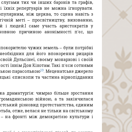
и слугами тих чи інших баронів та графів,
 їхніх репертуарів не можна ігнорувати.
пулярним, ніж церква, то сцена навіть з
гічній меті – просвітництву, вихованню,
ей і людей.І саме участь аристократів у
сновною причиною анонімності п’єс, що
— покорителю чужих земель – були потрібні
 необхідних для його впокорення рицарів
своїй Дульсінеї, своєму монархові і своїй
ості їхнім Дон Кіхотам. Такі п’єси сотнями
13
вською парасолькою
. Меценатське джерело
лицькі єпископи та частина вірнопідданих
ка драматургія: чимраз більше зростання
е громадянською війною, а та закінчилася
істський різновид протестантства, єдиним
тьба, отже, велася не тільки на світському
 – на фронті між демократією культури і