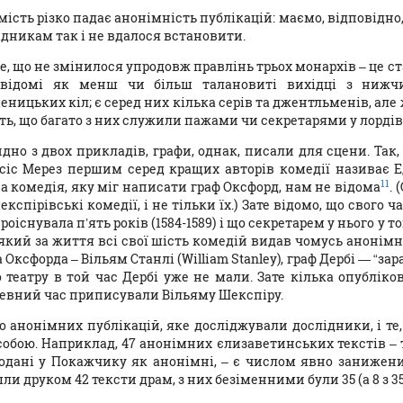
ість різко падає анонімність публікацій: маємо, відповідно, 
ідникам так і не вдалося встановити.
, що не змінилося упродовж правлінь трьох монархів – це ста
відомі як менш чи більш талановиті вихідці з нижч
ницьких кіл; є серед них кілька серів та джентльменів, але 
ь, що багато з них служили пажами чи секретарями у лордів,
дно з двох прикладів, графи, однак, писали для сцени. Так, 
сіс Мерез першим серед кращих авторів комедії називає Ед
11
а комедія, яку міг написати граф Оксфорд, нам не відома
.
експірівські комедії, і не тільки їx.) Зате відомо, що свого 
роіснувала п’ять років (1584-1589) і що секретарем у нього у
 який за життя всі свої шість комедій видав чомусь анонімно. 
 Оксфорда – Вільям Станлі (William Stanlеy), граф Дербі — “за
о театру в той час Дербі уже не мали. Зате кілька опубліко
евний час приписували Вільяму Шекспіру.
о анонімних публікацій, яке досліджували дослідники, і те
собою. Наприклад, 47 анонімних єлизаветинських текстів – 
одані у Покажчику як анонімні, – є числом явно заниженим. 
ли друком 42 тексти драм, з них безіменними були 35 (а 8 з