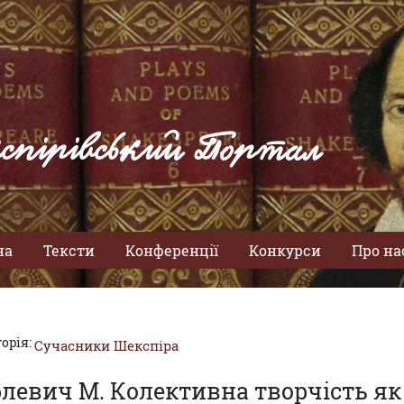
спірівський Портал
на
Тексти
Конференції
Конкурси
Про на
орія:
Сучасники Шекспіра
блевич М. Колективна творчість я