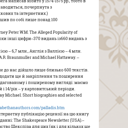
га написав нібито у 1574-1575 рр., тобто в
 наводиться, почерпнута з
ових та інтернетних.)
ишив по собі лише понад 100
y Peter W.M. The Alleged Popularity of
 троxи інші цифри–370 видань із660 видань з
єю – 6,7 млн., Англія з Валлією – 4 млн.
A.R. Braunmuller and Michael Hattaway. –
але до нас дійшло лише близько 600 текстів.
 додати ще й закріплення та поширення
дредагованому і поширеному вигляді: маємо
 і 14/рік – у карловитський періоди.
y Michael. Short biographies and selected
zabethanauthors.com/palladis.htm
. інтернетну публікацію рецензії на цю книгу
анні: The Shakespeare Newsletter (USA).–
орство Шекспіра для цих (як і для кількох ще