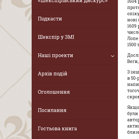
«Шекспірівський дискурс»
1604 
прот
опіку
Подкасти
нові 
1609 
число
Шекспір у ЗМІ
Лопе
1500 
Наші проекти
Досл
Веги,
З інш
Архів подій
в 50-
напис
того
Оголошення
скром
Якщо
Посилання
були
авто
акти
Гостьова книга
близь