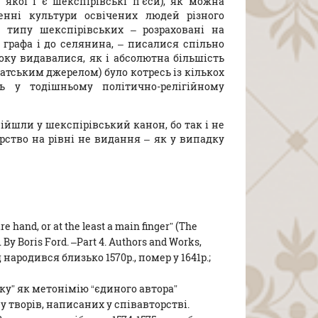
кої і є шекспірівські п’єси), як можна
енні культури освічених людей різного
и типу шекспірівських – розраховані на
 графа і до селянина, – писалися спільно
оку видавалися, як і абсолютна більшість
атським джерелом) було котресь із кількох
ть у тодішньому політично-релігійному
ійшли у шекспірівський канон, бо так і не
ство на рівні не видання – як у випадку
e hand, or at the least a main finger” (The
. By Boris Ford. –Part 4. Authors and Works,
 народився близько 1570р., помер у 1641р.;
ку” як метонімію “єдиного автора”
у творів, написаних у співавторстві.