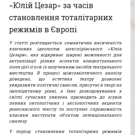
«Юлій Цезар» за часів
становлення тоталітарних
режимів в Європі
У статті розглядається семантична насиченість
ключових ідеологем шекспірівського «Юлія
Цезаря», яка відкриває широкі можливості для
актуалізації різних аспектів концептуального
поля цієї п’єси із залученням засобів театрального
мистецтва. В процесі міжсеміотичного аналізу
доведено, що естетика театру дозволяє
увиразнити політичні смисли, присутні в творі на
імпліцитному рівні, а їхнє розкодовування у
світлі сучасних уявлень призводить до зсувів
певних онтологічних і аксіологічних акцентів
ренесансного тексту та постулює спроможність
класики виступати об’єктом інтенціонального
синтезу.
У період становлення тоталітарних режимів