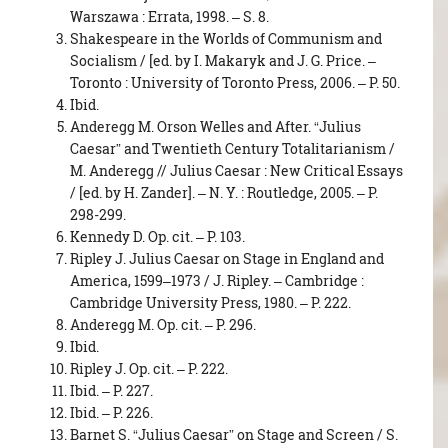
Warszawa : Errata, 1998. – S. 8.
Shakespeare in the Worlds of Communism and
Socialism / [ed. by I. Makaryk and J. G. Price. –
Toronto : University of Toronto Press, 2006. – P. 50.
Ibid.
Anderegg M. Orson Welles and After. “Julius
Caesar” and Twentieth Century Totalitarianism /
M. Anderegg // Julius Caesar : New Critical Essays
/ [ed. by H. Zander]. – N. Y. : Routledge, 2005. – P.
298-299.
Kennedy D. Op. cit. – P. 103.
Ripley J. Julius Caesar on Stage in England and
America, 1599–1973 / J. Ripley. – Cambridge :
Cambridge University Press, 1980. – P. 222.
Anderegg M. Op. cit. – P. 296.
Ibid.
Ripley J. Op. cit. – P. 222.
Ibid. – P. 227.
Ibid. – P. 226.
Barnet S. “Julius Caesar” on Stage and Screen / S.