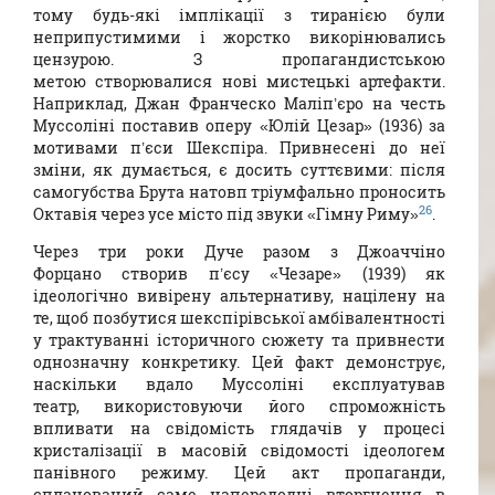
тому будь-які імплікації з тиранією були
неприпустимими і жорстко викорінювались
цензурою. З пропагандистською
метою створювалися нові мистецькі артефакти.
Наприклад, Джан Франческо Маліп’єро на честь
Муссоліні поставив оперу «Юлій Цезар» (1936) за
мотивами п’єси Шекспіра. Привнесені до неї
зміни, як думається, є досить суттєвими: після
самогубства Брута натовп тріумфально проносить
26
Октавія через усе місто під звуки «Гімну Риму»
.
Через три роки Дуче разом з Джоаччіно
Форцано створив п’єсу «Чезаре» (1939) як
ідеологічно вивірену альтернативу, націлену на
те, щоб позбутися шекспірівської амбівалентності
у трактуванні історичного сюжету та привнести
однозначну конкретику. Цей факт демонструє,
наскільки вдало Муссоліні експлуатував
театр, використовуючи його спроможність
впливати на свідомість глядачів у процесі
кристалізації в масовій свідомості ідеологем
панівного режиму. Цей акт пропаганди,
спланований саме напередодні вторгнення в