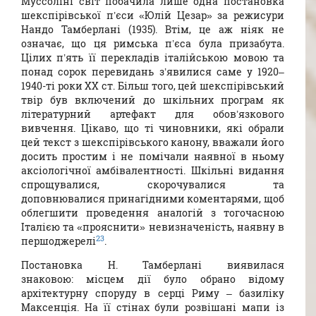
Муссоліні світ побачила лише одна постановка
шекспірівської п’єси «Юлій Цезар» за режисури
Нандо Тамберлані (1935). Втім, це аж ніяк не
означає, що ця римська п’єса була призабута.
Цілих п’ять її перекладів італійською мовою та
понад сорок перевидань з’явилися саме у 1920–
1940-ті роки ХХ ст. Більш того, цей шекспірівський
твір був включений до шкільних програм як
літературний артефакт для обов’язкового
вивчення. Цікаво, що ті чиновники, які обрали
цей текст з шекспірівського канону, вважали його
досить простим і не помічали наявної в ньому
аксіологічної амбівалентності. Шкільні видання
спрощувалися, скорочувалися та
доповнювалися принагідними коментарями, щоб
облегшити проведення аналогій з тогочасною
Італією та «прояснити» невизначеність, наявну в
23
першоджерелі
.
Постановка Н. Тамберлані виявилася
знаковою: місцем дії було обрано відому
архітектурну споруду в серці Риму – базиліку
Максенція. На її стінах були розвішані мапи із