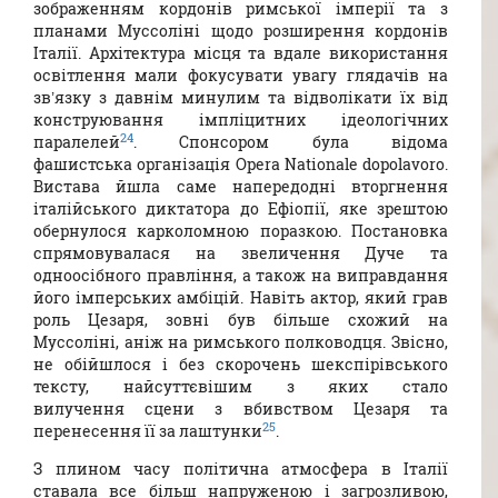
зображенням кордонів римської імперії та з
планами Муссоліні щодо розширення кордонів
Італії. Архітектура місця та вдале використання
освітлення мали фокусувати увагу глядачів на
зв’язку з давнім минулим та відволікати їх від
конструювання імпліцитних ідеологічних
24
паралелей
. Спонсором була відома
фашистська організація Opera Nationale dopolavoro.
Вистава йшла саме напередодні вторгнення
італійського диктатора до Ефіопії, яке зрештою
обернулося карколомною поразкою. Постановка
спрямовувалася на звеличення Дуче та
одноосібного правління, а також на виправдання
його імперських амбіцій. Навіть актор, який грав
роль Цезаря, зовні був більше схожий на
Муссоліні, аніж на римського полководця. Звісно,
не обійшлося і без скорочень шекспірівського
тексту, найсуттєвішим з яких стало
вилучення сцени з вбивством Цезаря та
25
перенесення її за лаштунки
.
З плином часу політична атмосфера в Італії
ставала все більш напруженою і загрозливою,