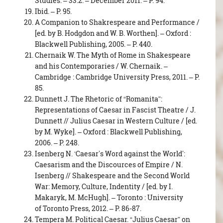
Studies. – 33.2. – December 2011. – P. 94.
Ibid. – P. 95.
A Companion to Shakrespeare and Performance /
[ed. by B. Hodgdon and W. B. Worthen]. – Oxford :
Blackwell Publishing, 2005. – P. 440.
Chernaik W. The Myth of Rome in Shakespeare
and his Contemporaries / W. Chernaik. –
Cambridge : Cambridge University Press, 2011. – Р.
85.
Dunnett J. The Rhetoric of “Romanita”:
Representations of Caesar in Fascist Theatre / J.
Dunnett // Julius Caesar in Western Culture / [ed.
by M. Wyke]. – Oxford : Blackwell Publishing,
2006. – P. 248.
Isenberg N. ‘Caesar’s Word against the World’:
Caesarism and the Discources of Empire / N.
Isenberg // Shakespeare and the Second World
War: Memory, Culture, Indentity / [ed. by I.
Makaryk, M. McHugh]. – Toronto : University
of Toronto Press, 2012. – P. 86-87.
Tempera M. Political Caesar. “Julius Caesar” on