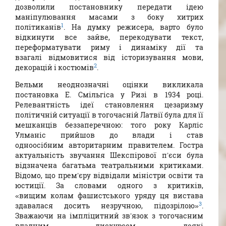
дозволили постановнику передати ідею
маніпулювання масами з боку хитрих
1
політиканів
. На думку режисера, варто було
відкинути все зайве, перекодувати текст,
переформатувати риму і динаміку дії та
взагалі відмовитися від історизування мови,
2
декорацій і костюмів
.
Вельми неоднозначні оцінки викликала
постановка Е. Смільгіса у Ризі в 1934 році.
Релевантність ідеї становлення цезаризму
політичній ситуації в тогочасній Латвії була для її
мешканців беззаперечною: того року Карліс
Улманіс прийшов до влади і став
одноосібним авторитарним правителем. Гостра
актуальність звучання Шекспірової п’єси була
відзначена багатьма театральними критиками.
Відомо, що прем’єру відвідали міністри освіти та
юстиції. За словами одного з критиків,
«вищим колам фашистського уряду ця вистава
3
здавалася досить незручною, підозрілою»
.
Зважаючи на імпліцитний зв’язок з тогочасним
владним дискурсом, деякі