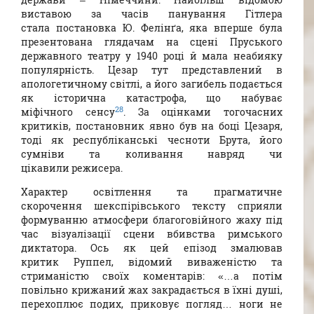
виставою за часів панування Гітлера
стала постановка Ю. Фелінґа, яка вперше була
презентована глядачам на сцені Пруського
державного театру у 1940 році й мала неабияку
популярність. Цезар тут представлений в
апологетичному світлі, а його загибель подається
як історична катастрофа, що набуває
28
міфічного сенсу
. За оцінками тогочасних
критиків, постановник явно був на боці Цезаря,
тоді як республіканські чесноти Брута, його
сумніви та коливання навряд чи
цікавили режисера.
Характер освітлення та прагматичне
скорочення шекспірівського тексту сприяли
формуванню атмосфери благоговійного жаху під
час візуалізації сцени вбивства римського
диктатора. Ось як цей епізод змалював
критик Руппел, відомий виваженістю та
стриманістю своїх коментарів: «…а потім
повільно крижаний жах закрадається в їхні душі,
перехоплює подих, приковує погляд… ноги не