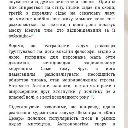
слухаються їх, думки вилетіли з голови… Один із
них спирається на стіну, інший сідає на сходи,
третій з переляку сідає на сенатську лаву:
це момент найбільшого жаху, момент, коли світ
розколюється на шматки, і коли доля показує
маску Медузи тим, хто відповідальний за її
29
руйнацію»
.
Відомо, що театральний задум режисера
ґрунтувався на його власній філософії, згідно з
якою, головним для персонажа мала бути
динаміка, непідвладна раціональному
керуванню. Саме тому Брут, з його
намаганням раціоналізувати необхідність
вбивства тирана, став непривабливим героєм.
Натомість Антоній, навпаки, постав як вірний і
щиросердний друг, втягнутий у політику не з
30
власної волі, а з волі всевладного року
.
Підсумовуючи, зазначимо, що напрочуд вдала
реалізація художнього задуму Шекспіра в «Юлії
Цезарі» пояснює популярність п’єси в різних
видах мистецтва. Антропологізм твору в