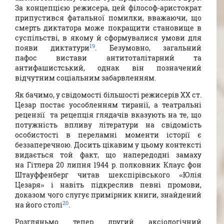
За концепцією режисера, цей філософ-аристократ
припустився фатальної помилки, вважаючи, що
смерть диктатора може покращити становище в
суспільстві, в якому й сформувалися умови для
19
появи диктатури
. Безумовно, загальний
пафос вистави антитоталітарний та
антифашистський, однак він позначений
відчутним соціальним забарвленням.
Як бачимо, у свідомості більшості режисерів ХХ ст.
Цезар постає уособленням тиранії, а театральні
рецензії та рецепція глядачів вказують на те, що
потужність впливу літератури на свідомість
особистості в переламні моменти історії є
беззаперечною. Досить цікавим у цьому контексті
видається той факт, що напередодні замаху
на Гітлера 20 липня 1944 р. полковник Клаус фон
Штауффенберг читав шекспірівського «Юлія
Цезаря» і навіть підкреслив певні промови,
доказом чого слугує примірник книги, знайдений
20
на його столі
.
Розгляньмо тепер другий аксіологічний