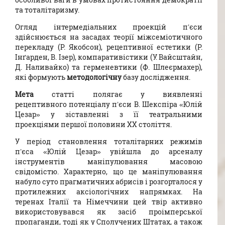
та тоталітаризму.
Огляд інтермедіальних проекцій п’єси
здійснюється на засадах теорії міжсеміотичного
перекладу (Р. Якобсон), рецептивної естетики (Р.
Інґарден, В. Ізер), компаративістики (У. Вайсштайн,
Д. Наливайко) та герменевтики (Ф. Шлеєрмахер),
які формують
методологічну
базу дослідження.
Мета
статті полягає у виявленні
рецептивного потенціалу п’єси В. Шекспіра «Юлій
Цезар» у зіставленні з її театральними
проекціями першої половини ХХ століття.
У період становлення тоталітарних режимів
п’єса «Юлій Цезар» увійшла до арсеналу
інструментів маніпулювання масовою
свідомістю. Характерно, що це маніпулювання
набуло суто прагматичних абрисів і розгорталося у
протилежних аксіологічних напрямках. На
теренах Італії та Німеччини цей твір активно
використовувався як засіб проімперської
пропаганди, тоді як у Сполучених Штатах, а також