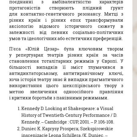
поєднанні з амбівалентністю характерів
протагоністів створюють плідний ґрунт
для контактно-генетичного резонансу. Митці з
різних країн і різних епох трансформували
аксіологію відомого історичного сюжету в
залежності від певних соціально-політичних
умов та ідеологічних або естетичних преференцій.
П’єса «Юлій Цезар» була ключовим твором
у репертуарах театрів різних країн за часів
становлення тоталітарних режимів у Європі. У
більшості випадків її зміст тлумачився в
антидиктаторському, антитиранічному ключі,
хоча історія театру знає й випадки прагматичного
використання цього шекспірівського твору з
метою звеличення одноосібного правління
і критики боротьби з панівними режимами.
Kennedy D. Looking at Shakespeare: a Visual
History of Twentieth-Century Performance / D.
Kennedy. – Cambridge : CUP, 2001. – P. 106-108.
Duniec K. Kaprysy Prospera; Szekspirowskie
inscenizacje Leona Schillera /K. Duniec. –