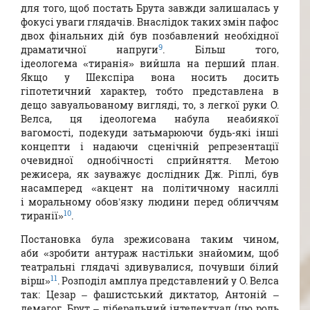
для того, щоб постать Брута завжди залишалась у
фокусі уваги глядачів. Внаслідок таких змін пафос
двох фінальних дій був позбавлений необхідної
9
драматичної напруги
. Більш того,
ідеологема «тиранія» вийшла на перший план.
Якщо у Шекспіра вона носить досить
гіпотетичний характер, тобто представлена в
дещо завуальованому вигляді, то, з легкої руки О.
Велса, ця ідеологема набула неабиякої
вагомості, подекуди затьмарюючи будь-які інші
концепти і надаючи сценічній репрезентації
очевидної однобічності сприйняття. Метою
режисера, як зауважує дослідник Дж. Ріплі, був
насамперед «акцент на політичному насиллі
і моральному обов’язку людини перед обличчям
10
тиранії»
.
Постановка була зрежисована таким чином,
аби «зробити антураж настільки знайомим, щоб
театральні глядачі здивувалися, почувши білий
11
вірш»
. Розподіл амплуа представлений у О. Велса
так: Цезар – фашистський диктатор, Антоній –
демагог, Брут – ліберальний інтелектуал (цю роль