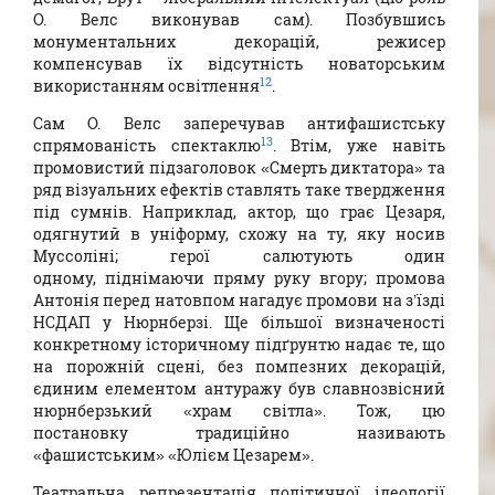
О. Велс виконував сам). Позбувшись
монументальних декорацій, режисер
компенсував їх відсутність новаторським
12
використанням освітлення
.
Сам О. Велс заперечував антифашистську
13
спрямованість спектаклю
. Втім, уже навіть
промовистий підзаголовок «Смерть диктатора» та
ряд візуальних ефектів ставлять таке твердження
під сумнів. Наприклад, актор, що грає Цезаря,
одягнутий в уніформу, схожу на ту, яку носив
Муссоліні; герої салютують один
одному, піднімаючи пряму руку вгору; промова
Антонія перед натовпом нагадує промови на з’їзді
НСДАП у Нюрнберзі. Ще більшої визначеності
конкретному історичному підґрунтю надає те, що
на порожній сцені, без помпезних декорацій,
єдиним елементом антуражу був славнозвісний
нюрнберзький «храм світла». Тож, цю
постановку традиційно називають
«фашистським» «Юлієм Цезарем».
Театральна репрезентація політичної ідеології