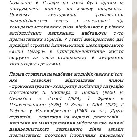
Муссоліні й Гітлера ця п’єса була одним із
інструментів впливу на масову свідомість.
Причому дискурсивне розгортання
шекспірівського тексту в залежності від
конкретно-історичних умов відбувалося у різних
аксіологічних напрямках, набуваючи суто
прагматичних абрисів. У статті виокремлено дві
провідні стратегії імплементації шекспірівського
«Юлія Цезаря» в культурно-політичне життя
соціумів за часів становлення й зміцнення
тоталітарних режимів.
Перша стратегія передбачає модифікування п’єси,
яке дозволяє відповідним чином
«прокоментувати» конкретну політичну ситуацію
(постановки Л. Шиллера в Польщі (1928), Е.
Смільґіса в Латвії (1934), Ї. Фрейка в
Чехословаччині (1936), О. Велса в США (1937), Г.
Рефіша у Великобританії (1940) та ін.). Друга
стратегія – адаптація на користь диктаторів –
націлена на маніпулювання міфологемою величі
давньоримського державного діяча заради
прагматичної побудови історичних паралелей