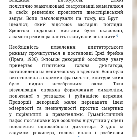
політично заангажовані театрознавці намагалися
в своїх рецензіях прояснити шекспірівський
задум. Вони наголошували на тому, що Брут –
ідеаліст, який відстоює застарілі погляди.
Зрештою подальші вистави були скасовані,
4
а самого режисера навіть планували звільнити
.
Необхідність повалення диктаторського
режиму прочитується в постановці Їржі Фрейка
(Прага, 1936). З-поміж декорацій особливу увагу
привертає гігантська голова диктатора,
встановлена на величезному п’єдесталі. Вона була
виготовлена з окремих фрагментів, контури яких
було видно неозброєним оком. Така
візуалізація сприяла формуванню символіки,
пов’язаної з розпадом і руйнацією держави.
Пропорції декорацій мали передавати ідею
мізерності та незначущості простих смертних
у порівнянні з правителями. Гуманістичний
пафос постановки був особливо відчутний у сцені
повалення одноосібного диктатора. Згідно із
задумом режисера, голова впала і розбилася