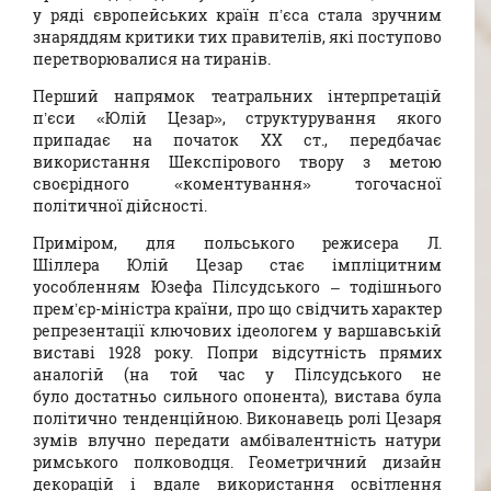
у ряді європейських країн п’єса стала зручним
знаряддям критики тих правителів, які поступово
перетворювалися на тиранів.
Перший напрямок театральних інтерпретацій
п’єси «Юлій Цезар», структурування якого
припадає на початок ХХ ст., передбачає
використання Шекспірового твору з метою
своєрідного «коментування» тогочасної
політичної дійсності.
Приміром, для польського режисера Л.
Шіллера Юлій Цезар стає імпліцитним
уособленням Юзефа Пілсудського – тодішнього
прем’єр-міністра країни, про що свідчить характер
репрезентації ключових ідеологем у варшавській
виставі 1928 року. Попри відсутність прямих
аналогій (на той час у Пілсудського не
було достатньо сильного опонента), вистава була
політично тенденційною. Виконавець ролі Цезаря
зумів влучно передати амбівалентність натури
римського полководця. Геометричний дизайн
декорацій і вдале використання освітлення