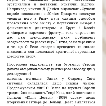
зустрічалися й негативні критичні відгуки.
Наприклад, критик Д. Деніел відзначав: «Сучасні
спроби поводження з «Юлієм Цезарем» подекуди
уводять його з Риму, наче єдиним способом
прояснення його змісту є порівняння Цезаря з
фашистським диктатором, а Брута і Кассія
з лідерами народного фронту… таке спрощення
дає нам шекспірівську п’єсу, позбавлену
15
загадковості та резонансу»
. Втім, беззаперечним
є те, що О. Велс створив прецедент та заклав
підвалини для подальшої критичної переоцінки
ідеологем твору.
Просторова віддаленість від буремної Європи
давала американському режисерові свободу дій у
декларуванні
власних поглядів. Однак у Старому Світі
ситуація складалася дещо іншим чином.
Продовжувачем лінії О. Велса на теренах Європи
традиційно вважають Генрі Кеса, який поставив в
Лондоні «Юлія Цезаря» (1939) одразу після
вторгнення Гітлера до Польщі. Цезар з’являється