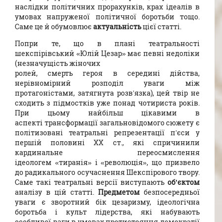
наслідки політичних прорахунків, крах ідеалів в
умовах напруженої політичної боротьби тощо.
Саме це й обумовлює
актуальність
цієї статті.
Попри те, що в плані театральності
шекспірівський «Юлій Цезар» має певні недоліки
(незначущість жіночих
ролей, смерть героя в середині дійства,
нерівномірний розподіл уваги між
протагоністами, затягнута розв’язка), цей твір не
сходить з підмостків уже понад чотириста років.
При цьому найбільш цікавими в
аспекті трансформації загальновідомого сюжету є
політизовані театральні репрезентації п’єси у
першій половині ХХ ст., які спричинили
кардинальне переосмислення
ідеологем «тиранія» і «революція», що призвело
до радикального осучаснення Шекспірового твору.
Саме такі театральні версії виступають
об’єктом
аналізу в цій статті.
Предметом
безпосередньої
уваги є зворотний бік цезаризму, ідеологічна
боротьба і культ лідерства, які набувають
особливої ваги в умовах протистояння демократії