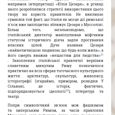
напрямок інтерпретації «Юлія Цезаря», в річищі
якого розроблялися стратегії використання цього
твору на користь правителів. Не викликає
сумнівів той факт, що Італія як місце дії римської
п’єси вже імпліцитно зближує Цезаря з Муссоліні.
Більш того, загальновідомо, що
італійський диктатор маніпулював міфічним
статусом історичного діяча задля просування
власних цілей. Дуче називав Цезаря
«найвеличнішою людиною, що будь-коли жила», а
21
його смерть вважав «нещастям для людства»
. Захоплення італійської правлячої верхівки
славетним минулим Риму позначилося
практично на всіх сферах тогочасного культурного
життя: архітектурі, скульптурі, живопису,
історіографії (згадаймо, приміром, розвідки У.
Сільвані, де історія, фактично,
22
підпорядковується ідеології
), літературі та
театрі.
Попри символічний зв’язок між фашизмом
та імперським Римом, за часів правління