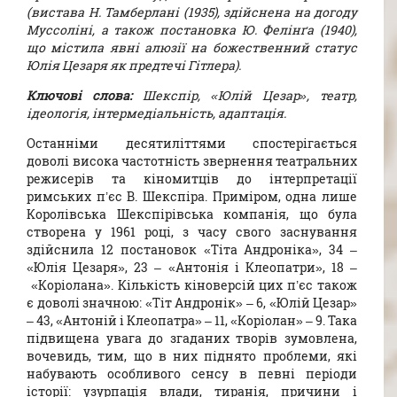
(вистава Н. Тамберлані (1935), здійснена на догоду
Муссоліні, а також постановка Ю. Фелінґа (1940),
що містила явні алюзії на божественний статус
Юлія Цезаря як предтечі Гітлера).
Ключові слова:
Шекспір, «Юлій Цезар», театр,
ідеологія, інтермедіальність, адаптація.
Останніми десятиліттями спостерігається
доволі висока частотність звернення театральних
режисерів та кіномитців до інтерпретації
римських п’єс В. Шекспіра. Приміром, одна лише
Королівська Шекспірівська компанія, що була
створена у 1961 році, з часу свого заснування
здійснила 12 постановок «Тіта Андроніка», 34 –
«Юлія Цезаря», 23 – «Антонія і Клеопатри», 18 –
«Коріолана». Кількість кіноверсій цих п’єс також
є доволі значною: «Тіт Андронік» – 6, «Юлій Цезар»
– 43, «Антоній і Клеопатра» – 11, «Коріолан» – 9. Така
підвищена увага до згаданих творів зумовлена,
вочевидь, тим, що в них піднято проблеми, які
набувають особливого сенсу в певні періоди
історії: узурпація влади, тиранія, причини і