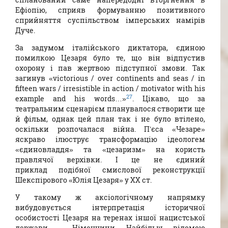
Ефіопію, сприяв формуванню позитивного
сприйняття суспільством імперських намірів
Дуче.
За задумом італійського диктатора, єдиною
помилкою Цезаря було те, що він відпустив
охорону і пав жертвою підступної змови. Так
загинув «victorious / over continents and seas / in
fifteen wars / irresistible in action / motivator with his
27
example and his words…»
. Цікаво, що за
театральним сценарієм планувалося створити ще
й фільм, однак цей план так і не було втілено,
оскільки розпочалася війна. П’єса «Чезаре»
яскраво ілюструє трансформацію ідеологем
«єдиновладдя» та «цезаризм» на користь
правлячої верхівки. І це не єдиний
приклад подібної смислової реконструкції
Шекспірового «Юлія Цезаря» у ХХ ст.
У такому ж аксіологічному напрямку
вибудовується інтерпретація історичної
особистості Цезаря на теренах іншої нацистської
держави – Німеччини. Найбільш відомою