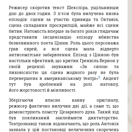
Режисер скоротив текст Шекспіра, ущільнивши
дію до двох годин. З п’єси була вилучена низка
епізодів: сцени за участю привида та Октавія,
сцена складання проскрипцій, майже всі сцени
битви. Натомість вперше за багато років глядачам
представили інсценізацію епізоду вбивства
безневинного поета Цінни. Роль цього персонажа
грав єврей, а вся сцена мала відверто
антисемітське забарвлення. Епізод з Цінною був
настільки ефектний, що критик Гренвіль Вернон у
своїй рецензії зауважив: «За силою та
лиховісністю ця сцена жодного разу не була
8
перевершена в американському театрі»
. Акцент
тут був зроблений на ролі натовпу,
його жорстокості й мінливості.
Зберігаючи власне канву оригіналу,
режисер фактично вилучив дві дії, а саме ті, що
демонструють помсту Цезаревого духа. Такий хід
був покликаний заклеймити диктаторство.
Театрознавці також відзначають, що роль Антонія
зазнала у цій постановці величезних скорочень