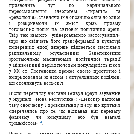
призводить тут до кардинального
переосмислення ідеологем «тиранія» та
«революція», ставлячи їх в опозицію одна до одної
і розкриваючи їх зміст крізь призму
тогочасних подій на світовій політичній арені.
Твір так званого «універсального застосування»
(про що свідчать його трансформації в культурі
попередніх епох) вперше піддається настільки
радикальному осучасненню. Занепокоєння
зростаючими масштабами політичної тиранії
у міжвоєнний період пояснює популярність п’єси
у ХХ ст. Постановка вражає своєю простотою і
неприхованим зв’язком з актуальними подіями,
що сколихнули весь світ.
Після перегляду вистави Гейвуд Браун зауважив
у журналі «Нова Республіка»: «Шекспір написав
таку своєчасну і провокативну п’єсу, що критики
сперечались про те, чи віддавав він перевагу
фашизму чи комунізму, або був взагалі
14
троцькістом»
.
Поряд зі схвальною рецепцією постановки