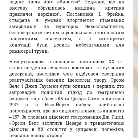
5
вщент після його вбивства
. Недивно, що на
виставу обрушилась нищівна критика
6
правлячої верхівки
. Постановка Ї. Фрейка,
створена в умовах вторгнення німецьких
загарбників на територію Чехословаччини,
безпосереднім чином корелювалася з тогочасним
політичним контекстом, а її імпліцитні
конотації були досить небезпечними для
режисера і трупи.
Найсуттєвішою інновацією постановок ХХ ст.
стало введення сучасних костюмів та сучасних
декорацій, внаслідок чого відбулася своєрідна
реактуалізація базових ідеологем твору. Орсон
Велс і Джон Гаусмен були одними з перших, хто
запровадив подібний підхід до театральної
репрезентації п’єси «Юлій Цезар». Саме їх вистава
1937 р. в Нью-Йорку набула найбільшої
популярності, про що свідчить кількість аншлагів
– 157. За словами відомого театрознавця Дж. Ріплі,
«Орсон Велс затягнув Цезаря з травматичною
різкістю в ХХ століття у супроводі полеміки,
7
незнаної в його історії»
.