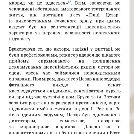
18
навряд чи це вдасться»
. Втім, зважаючи на
ускладнені обставини аматорського театрального
життя, він поставив п’єсу «Юлій Цезар»
із використанням сучасного одягу, при цьому
акцент був на репрезентації шекспірівських
характерів та передачі важливості політичного
підтексту.
Враховуючи те, що актори, задіяні у виставі, не
були професіоналами, режисер вдався до цікавого
прийому, спрямованого на поліпшення
декламування шекспірівських рядків: актори на
сцені увесь час займалися повсякденними
справами. Приміром, диктатор Цезар напередодні
фатального виходу в сенат
насолоджується сніданком, конспіратори курять
сигари під час зустрічі в домі Брута та ін. З точки
зору інтерпретації характерів протагоністів, варто
відзначити амбівалентний підхід Г. Рефіша. За
його ідейним задумом, Цезар був одночасно і
диктатором, і самотньою, підозрілою
та марновірною людиною. Далеко не в
апологетичному світлі був представлений і Брут.