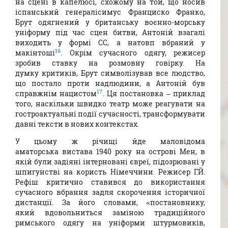
на сцені в капелюсі, схожому на той, що носив
іспанський генералісимус Франциско Франко,
Брут одягнений у британську воєнно-морську
уніформу під час сцен битви, Антоній взагалі
виходить у формі СС, а натовп вбраний у
16
макінтоші
. Окрім сучасного одягу, режисер
зробив ставку на розмовну говірку. На
думку критиків, Брут символізував все людство,
що постало проти надлюдини, а Антоній був
17
справжнім нацистом
. Ця постановка – приклад
того, наскільки швидко театр може реагувати на
гостроактуальні події сучасності, трансформувати
давні тексти в нових контекстах.
У цьому ж річищі йде маловідома
аматорська вистава 1940 року на острові Мен, в
якій були задіяні інтерновані євреї, підозрювані у
шпигунстві на користь Німеччини. Режисер Г.Й.
Рефіш критично ставився до використання
сучасного вбрання задля скорочення історичної
дистанції. За його словами, «постановнику,
який вдовольниться заміною традиційного
римського одягу на уніформи штурмовиків,