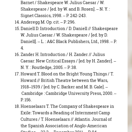
Barnet / Shakespeare W. Julius Caesar / W.
Shakespeare / [ed. by W. and B. Rosen]. – N. Y. :
Signet Classics, 1998. – P. 242-243.
Anderegg M. Op. cit. – P. 296.
Daniell D. Introduction / D. Daniell // Shakespeare
W. Julius Caesar / W. Shakespeare / [ed. by D.
Daniell]. – L. : A&C Black Publishers, Ltd., 1998. – P.
4.
Zander H. Introduction / H. Zander // Julius
Caesar: New Critical Essays / [ed. by H. Zander]. –
N. Y. : Routledge, 2005. – P. 38.
Howard T. Blood on the Bright Young Things / T.
Howard // British Theatre between the Wars,
1918–1939 / [ed. by C. Barker and M. B. Gale]. –
Cambridge : Cambridge University Press, 2000. –
P. 156.
Hoenselaars T. The Company of Shakespeare in
Exile: Towards a Reading of Internment Camp
Cultures / T. Hoenselaars // Atlantis. Journal of
the Spanish Association of Anglo-American