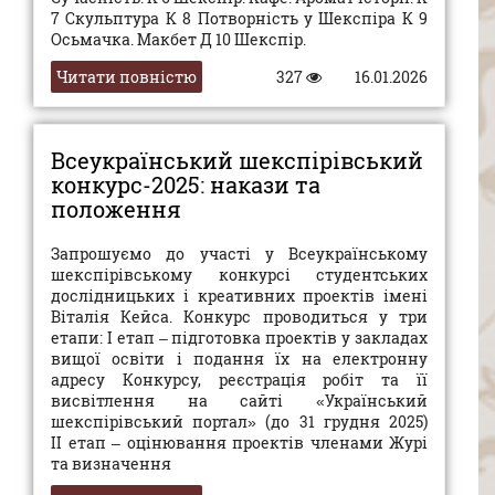
7 Скульптура К 8 Потворність у Шекспіра К 9
Осьмачка. Макбет Д 10 Шекспір.
Читати повністю
327
16.01.2026
Всеукраїнський шекспірівський
конкурс-2025: накази та
положення
Запрошуємо до участі у Всеукраїнському
шекспірівському конкурсі студентських
дослідницьких і креативних проектів імені
Віталія Кейса. Конкурс проводиться у три
етапи: І етап – підготовка проектів у закладах
вищої освіти і подання їх на електронну
адресу Конкурсу, реєстрація робіт та її
висвітлення на сайті «Український
шекспірівський портал» (до 31 грудня 2025)
ІІ етап – оцінювання проектів членами Журі
та визначення