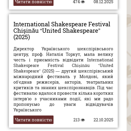
Читати повністю
474
08.12.2025
International Shakespeare Festival
Chișinău “United Shakespeare”
(2025)
Директор Українського шекспірівського
центру, проф. Наталія Торкут, мала велику
честь і приємність відвідати International
Shakespeare Festival Chișinău “United
Shakespeare” (2025) — другий шекспірівський
міжнародний фестиваль у Молдові, який
об’єднав режисерів, акторів, театральних
критиків та знаних шекспірознавців. Під час
фестивалю вдалося провести кілька коротких
інтерв’ю з учасниками події, які ми радо
пропонуємо до уваги відвідувачів
Українського
Читати повністю
213
22.10.2025