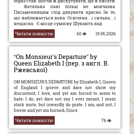
образ став: Могли ж дискутувати, ще й писати.
Фатальна пані більш не мовчазна.
Письменницям слід дякувати красно За те,
що наближається вона: Освічена…і сильна…і
нещасна. Є місце сумніву. Шукають вад
Читати повністю
60
19.06.2026
“On Monsieur’s Departure” by
Queen Elizabeth I (пер. з англ. В.
Ржевської)
ON MONSIEUR’S DEPARTURE by Elizabeth I, Queen
of England I grieve and dare not show my
discontent; I love, and yet am forced to seem to
hate; I do, yet dare not say I ever meant; I seem
stark mute, but inwardly do prate. I am, and not; I
freeze and yet am burned, Since
Читати повністю
76