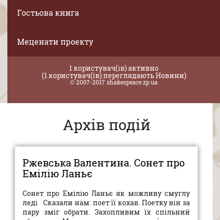
Гостьова книга
Меценати проекту
1 користувач(ів) активно
(1 користувач(ів) переглядають Новини)
© 2007-2017 shakespeare.zp.ua
Архів подій
Ржевська Валентина. Сонет про
Емілію Ланьє
Сонет про Емілію Ланьє як можливу смуглу
леді Сказали нам: поет її кохав. Поетку він за
пару зміг обрати. Захопливим їх спільний