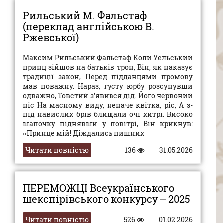
Рильський М. Фальстаф
(переклад англійською В.
Ржевської)
Максим Рильський Фальстаф Коли Уельський
принц зійшов на батьків трон, Він, як наказує
традиції закон, Перед підданцями промову
мав поважну. Нараз, густу юрбу розсунувши
одважно, Товстий з’явився дід. Його червоний
ніс На масному виду, неначе квітка, ріс, А з-
під навислих брів блищали очі хитрі. Високо
шапочку піднявши у повітрі, Він крикнув:
«Принце мій! Діждались пишних
Читати повністю
136
31.05.2026
ПЕРЕМОЖЦІ Всеукраїнського
шекспірівського конкурсу – 2025
Читати повністю
526
01.02.2026